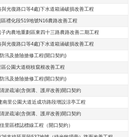
進學路與光復路口等4處)下水道箱涵破損改善工程
重劃區禮化段519地號N16農路改善工程
里區塭子內農地重劃區東四十三路農路改善二期工程
進學路與光復路口等4處)下水道箱涵破損改善工程
災害防汛及搶險搶修工程(開口契約)
]佳里區公園大道樹枝竄根改善工程
災害防汛及搶險搶修工程(開口契約)
水路清淤疏濬(含側溝、護岸改善)開口契約
佳里區建南里公園大道近成功路段增設涼亭工程
水路清淤疏濬(含側溝、護岸改善)開口契約
1年度佳里區標誌標線工程（開口契約）
區南26支線延平段537地號（綠光牧場旁）路面改善工程