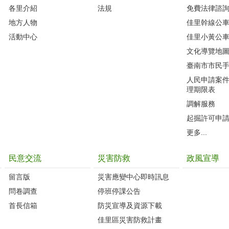
各里介紹
法規
免費法律諮
地方人物
佳里幹線公
活動中心
佳里小黃公
文化導覽地
臺南市市民
人民申請案
理期限表
調解服務
起掘許可申
更多...
民意交流
災害防救
政風宣導
留言版
災害應變中心即時訊息
問卷調查
停班停課公告
首長信箱
防災宣導及資源下載
佳里區災害防救計畫