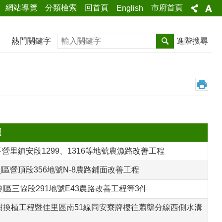
網站導覽
分類檢索
回首頁
市府首頁
English
搜尋
熱門關鍵字
進階搜尋
題
區下營里鎮安段1299、1316等地號農漁路改善工程
重劃區營頂段356地號N-8農路鋪面改善工程
重劃區三協段291地號E43農路改善工程等3件
顆黑板樹換植工程暨佳里區南51線同安寮牌樓往蕭壟分線西側水溝