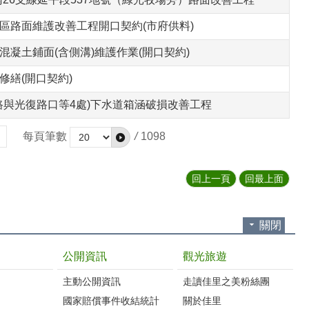
市佳里區路面維護改善工程開口契約(市府供料)
瀝青混凝土鋪面(含側溝)維護作業(開口契約)
星修繕(開口契約)
進學路與光復路口等4處)下水道箱涵破損改善工程
每頁筆數
/
1098
回上一頁
回最上面
關閉
公開資訊
觀光旅遊
主動公開資訊
走讀佳里之美粉絲團
國家賠償事件收結統計
關於佳里