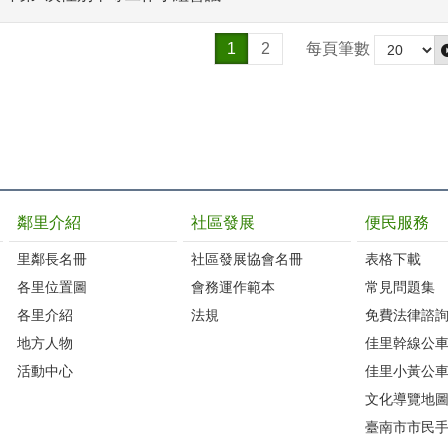
1
2
每頁筆數
鄰里介紹
社區發展
便民服務
里鄰長名冊
社區發展協會名冊
表格下載
各里位置圖
會務運作範本
常見問題集
各里介紹
法規
免費法律諮
地方人物
佳里幹線公
活動中心
佳里小黃公
文化導覽地
臺南市市民