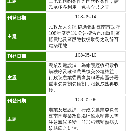
三七五租約案件跨區代收案件，請
民眾多多利用，免去奔波之苦。
108-05-14
民政及人文課:協助張貼臺南市政府
108年度第1次公告標售市地重劃區
抵費地及區段徵收後取得之剩餘可
建築用地
108-05-10
農業及建設課：為維護經收稻穀收
購秩序及確保農民繳交公糧權益，
行政院農業委員會農糧署南區分署
重申勿青割勿搶割，稻穀成熟再收
穫。
108-05-08
農業及建設課：行政院農業委員會
臺南區農業改良場呼籲水稻農民需
注意氣候多變，並加強穗稻熱病與
紋枯病之防治。