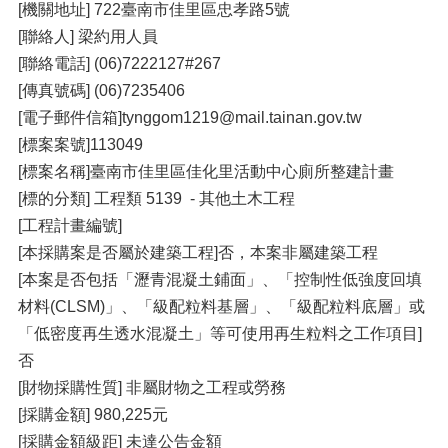
[機關地址] 722臺南市佳里區忠孝路5號
[聯絡人] 梁約用人員
[聯絡電話] (06)7222127#267
[傳真號碼] (06)7235406
[電子郵件信箱]tynggom1219@mail.tainan.gov.tw
[標案案號]113049
[標案名稱]臺南市佳里區佳化里活動中心廁所整建計畫
[標的分類] 工程類 5139 - 其他土木工程
[工程計畫編號]
[本採購案是否屬於建築工程]否，本案非屬建築工程
[本案是否包括「瀝青混凝土鋪面」、「控制性低強度回填
材料(CLSM)」、「級配粒料基層」、「級配粒料底層」或
「低密度再生透水混凝土」等可使用再生粒料之工作項目]
否
[財物採購性質] 非屬財物之工程或勞務
[採購金額] 980,225元
[採購金額級距] 未達公告金額