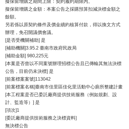
擬保留增購之期間上限：契約履約期限內。
擬保留增購之金額：本案公告之採購預算扣減決標金額之
餘額。
另若係以原契約條件及價金續約核算付款，得以換文方式
辦理，免召開議價會議。
[是否受機關補助] 是
[補助機關]3.95.2 臺南市政府民政局
[補助金額] 980,225元
[本案是否曾以不同案號辦理招標公告且已傳輸其無法決標
公告，目前仍未決標] 是
[前案標案案號]113042
[前案標案名稱]臺南市佳里區佳化里活動中心廁所整建計畫
[本工程案是否已委託廠商提供技術服務（例如規劃、設
計、監造等）] 是
[項次]1
[委託廠商提供技術服務之決標資料]
無決標公告