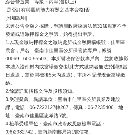
綜合營造業 等級：丙等(含以上)
[是否訂有與履約能力有關之基本資格]否
[附加說明]
未達公告金額之採購，爭議屬政府採購法第31條規定不予
發還或追繳押標金之爭議，始得提出申訴。
1.以現金繳納押標金之繳納處所或金融機構帳號：佳里區
農會，戶名：臺南市佳里區公所保管款專戶，帳號：
00069-1600-95503。本所暫收保管款專戶內，並將收據影
本裝入證件封內或當場繳交(以此方式繳納者無法於開標當
日退還，需於開標後5天內退還)，本所不受理現金當場繳
納。
2.餘請詳閱招標文件及投標須知。
3.受理疑義、異議單位：臺南市佳里區公所農業及建設
課，電話：06-7222127轉267，傳真：06-7235406，地
址：臺南市佳里區忠孝路5號。
4.檢舉受理單位：臺南市政府政風處檢舉電話：
(06)2982742，臺南新南郵局第1號信箱。