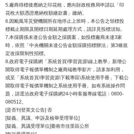
5.廠商得標後應納之印花稅，應向財政稅務局申請以「印
花稅大額憑證應納稅額繳款書」繳納。
6.因颱風等災變機關所在地停止上班時，本公告之領標投
標截止期限及開標日期延期處理方式，請詳見投標須知。
7.本採購係未達公告金額之採購案，如投標廠商未達3家
時，依照「中央機關未達公告金額採購招標辦法」第3條規
定改採限制性招標。
8.政府電子採購網「系統首頁\學習資源\線上教學」新增公
開取得電子報價單機制之廠商端教學影片，請多加利用，
或至「系統首頁\學習資源\下載專區\系統使用手冊」下載公
開取得電子報價單機制之系統使用手冊。如有系統操作問
題，請逕洽政府電子採購網24小時客服專線電話：0800-
080512。
[是否刊登英文公告] 否
[疑義、異議、申訴及檢舉受理單位]
[疑義、異議受理單位]臺南市佳里區公所