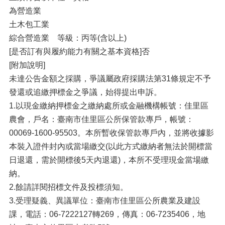
為營造業
土木包工業
綜合營造業 等級：丙等(含以上)
[是否訂有與履約能力有關之基本資格]否
[附加說明]
未達公告金額之採購，爭議屬政府採購法第31條規定不予
發還或追繳押標金之爭議，始得提出申訴。
1.以現金繳納押標金之繳納處所或金融機構帳號：佳里區
農會，戶名：臺南市佳里區公所保管款專戶，帳號：
00069-1600-95503。本所暫收保管款專戶內，並將收據影
本裝入證件封內或當場繳交(以此方式繳納者無法於開標當
日退還，需於開標後5天內退還)，本所不受理現金當場繳
納。
2.餘請詳閱招標文件及投標須知。
3.受理疑義、異議單位：臺南市佳里區公所農業及建設
課，電話：06-7222127轉269，傳真：06-7235406，地