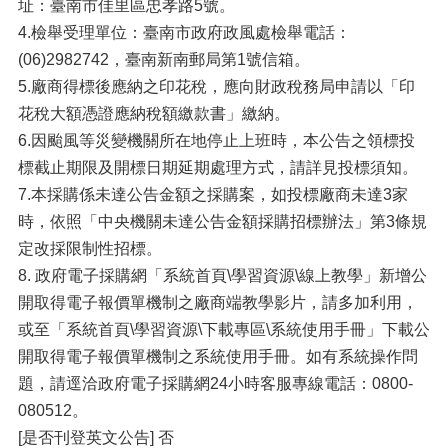
址：臺南市佳里區忠孝路5號。
4.檢舉受理單位：臺南市政府政風處檢舉電話：
(06)2982742，臺南新南郵局第1號信箱。
5.廠商得標後應納之印花稅，應向財政稅務局申請以「印
花稅大額憑證應納稅額繳款書」繳納。
6.因颱風等災變機關所在地停止上班時，本公告之領標投
標截止期限及開標日期延期處理方式，請詳見投標須知。
7.本採購係未達公告金額之採購案，如投標廠商未達3家
時，依照「中央機關未達公告金額採購招標辦法」第3條規
定改採限制性招標。
8. 政府電子採購網「系統首頁\學習資源\線上教學」新增公
開取得電子報價單機制之廠商端教學影片，請多加利用，
或至「系統首頁\學習資源\下載專區\系統使用手冊」下載公
開取得電子報價單機制之系統使用手冊。如有系統操作問
題，請逕洽政府電子採購網24小時客服專線電話：0800-
080512。
[是否刊登英文公告] 否