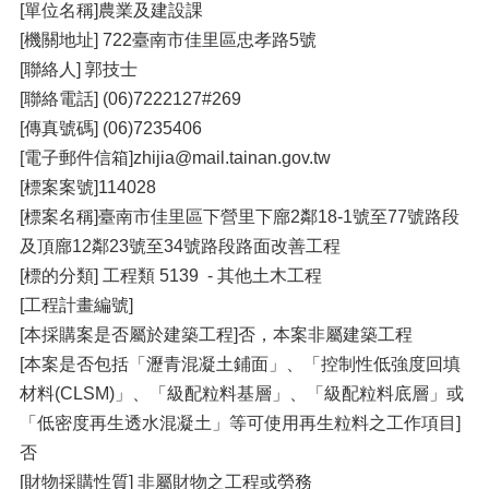
[單位名稱]農業及建設課
[機關地址] 722臺南市佳里區忠孝路5號
[聯絡人] 郭技士
[聯絡電話] (06)7222127#269
[傳真號碼] (06)7235406
[電子郵件信箱]zhijia@mail.tainan.gov.tw
[標案案號]114028
[標案名稱]臺南市佳里區下營里下廍2鄰18-1號至77號路段
及頂廍12鄰23號至34號路段路面改善工程
[標的分類] 工程類 5139 - 其他土木工程
[工程計畫編號]
[本採購案是否屬於建築工程]否，本案非屬建築工程
[本案是否包括「瀝青混凝土鋪面」、「控制性低強度回填
材料(CLSM)」、「級配粒料基層」、「級配粒料底層」或
「低密度再生透水混凝土」等可使用再生粒料之工作項目]
否
[財物採購性質] 非屬財物之工程或勞務