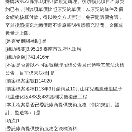
採購法第22條第1項第7款規定辦理。後續擴充項目若原契
約已有，則該項單價比照原契約單價，以原契約條件及價
金續約核算付款，得以換文方式辦理，免召開議價會議，
至於後續擴充之總價應不逾原載明後續擴充期間、金額或
數量之上限。
[是否受機關補助] 是
[補助機關]3.95.16 臺南市政府地政局
[補助金額] 741,416元
[本案是否曾以不同案號辦理招標公告且已傳輸其無法決標
公告，目前仍未決標] 是
[前案標案案號]114020
[前案標案名稱]113年9月豪雨及10月山陀兒颱風佳里區子
龍里佳化段488及489護欄災後復建工程
[本工程案是否已委託廠商提供技術服務（例如規劃、設
計、監造等）] 是
[項次]1
[委託廠商提供技術服務之決標資料]