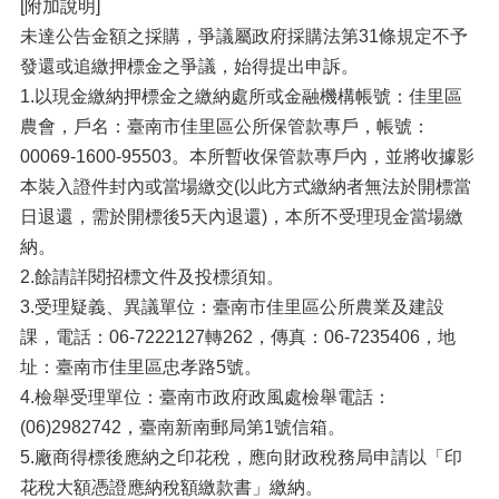
[附加說明]
未達公告金額之採購，爭議屬政府採購法第31條規定不予
發還或追繳押標金之爭議，始得提出申訴。
1.以現金繳納押標金之繳納處所或金融機構帳號：佳里區
農會，戶名：臺南市佳里區公所保管款專戶，帳號：
00069-1600-95503。本所暫收保管款專戶內，並將收據影
本裝入證件封內或當場繳交(以此方式繳納者無法於開標當
日退還，需於開標後5天內退還)，本所不受理現金當場繳
納。
2.餘請詳閱招標文件及投標須知。
3.受理疑義、異議單位：臺南市佳里區公所農業及建設
課，電話：06-7222127轉262，傳真：06-7235406，地
址：臺南市佳里區忠孝路5號。
4.檢舉受理單位：臺南市政府政風處檢舉電話：
(06)2982742，臺南新南郵局第1號信箱。
5.廠商得標後應納之印花稅，應向財政稅務局申請以「印
花稅大額憑證應納稅額繳款書」繳納。