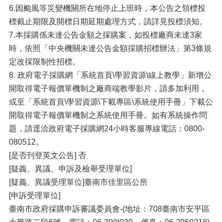
6.因颱風等災變機關所在地停止上班時，本公告之領標投
標截止期限及開標日期延期處理方式，請詳見投標須知。
7.本採購係未達公告金額之採購案，如投標廠商未達3家
時，依照「中央機關未達公告金額採購招標辦法」第3條規
定改採限制性招標。
8. 政府電子採購網「系統首頁\學習資源\線上教學」新增公
開取得電子報價單機制之廠商端教學影片，請多加利用，
或至「系統首頁\學習資源\下載專區\系統使用手冊」下載公
開取得電子報價單機制之系統使用手冊。如有系統操作問
題，請逕洽政府電子採購網24小時客服專線電話：0800-
080512。
[是否刊登英文公告] 否
[疑義、異議、申訴及檢舉受理單位]
[疑義、異議受理單位]臺南市佳里區公所
[申訴受理單位]
臺南市政府採購申訴審議委員會-(地址：708臺南市安平區