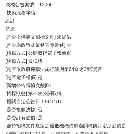
決標公告案號: 113060
[技術服務範疇]
設計
監造
[是否提供英文招標文件] 未提供
[是否為政策及業務宣導業務] 否
[招標方式] 公開取得電子報價單
[決標方式] 最低標
[是否依政府採購法施行細則第64條之2辦理]否
[是否電子報價] 是
[新增公告傳輸次數]01
[招標狀態] 第一次公開取得
[機關自定公告日]114/04/10
[是否複數決標] 否
[是否訂有底價] 是
[合於招標文件規定之最低標標價超過開標前訂定之底價是
否辦理減價程序] 是，到場減價，不開放線上減價