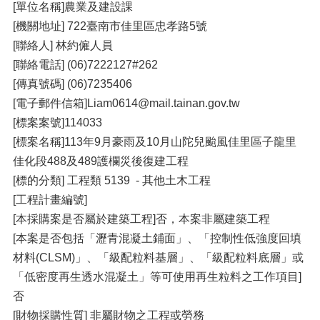
[單位名稱]農業及建設課
[機關地址] 722臺南市佳里區忠孝路5號
[聯絡人] 林約僱人員
[聯絡電話] (06)7222127#262
[傳真號碼] (06)7235406
[電子郵件信箱]Liam0614@mail.tainan.gov.tw
[標案案號]114033
[標案名稱]113年9月豪雨及10月山陀兒颱風佳里區子龍里
佳化段488及489護欄災後復建工程
[標的分類] 工程類 5139 - 其他土木工程
[工程計畫編號]
[本採購案是否屬於建築工程]否，本案非屬建築工程
[本案是否包括「瀝青混凝土鋪面」、「控制性低強度回填
材料(CLSM)」、「級配粒料基層」、「級配粒料底層」或
「低密度再生透水混凝土」等可使用再生粒料之工作項目]
否
[財物採購性質] 非屬財物之工程或勞務