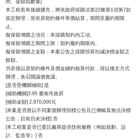
間、金額或數量]
本工程若有後續擴充，將依政府採購法第22條第1項第7款
規定辦理，並依原契約條件單價結算，期間至履約期限
止。
擬保留增購之項目：本採購契約內工項。
擬保留增購之期間上限：契約履約期限內。
擬保留增購之金額：本案公告之採購預算扣減決標金額之
餘額。
另若係以原契約條件及價金續約核算付款，得以換文方式
辦理，免召開議價會議。
[是否受機關補助] 是
[補助機關]3.95 臺南市政府
[補助金額] 2,970,000元
[本案是否曾以不同案號辦理招標公告且已傳輸其無法決標
公告，目前仍未決標] 否
[本工程案是否已委託廠商提供技術服務（例如規劃、設
計、監造等）] 否