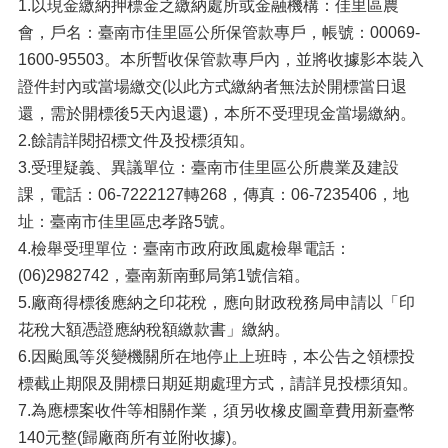
1.以現金繳納押標金之繳納處所或金融機構：佳里區農
會，戶名：臺南市佳里區公所保管款專戶，帳號：00069-
1600-95503。本所暫收保管款專戶內，並將收據影本裝入
證件封內或當場繳交(以此方式繳納者無法於開標當日退
還，需於開標後5天內退還)，本所不受理現金當場繳納。
2.餘請詳閱招標文件及投標須知。
3.受理疑義、異議單位：臺南市佳里區公所農業及建設
課，電話：06-7222127轉268，傳真：06-7235406，地
址：臺南市佳里區忠孝路5號。
4.檢舉受理單位：臺南市政府政風處檢舉電話：
(06)2982742，臺南新南郵局第1號信箱。
5.廠商得標後應納之印花稅，應向財政稅務局申請以「印
花稅大額憑證應納稅額繳款書」繳納。
6.因颱風等災變機關所在地停止上班時，本公告之領標投
標截止期限及開標日期延期處理方式，請詳見投標須知。
7.為應標案收件等相關作業，須另收橡皮圖章費用新臺幣
140元整(歸廠商所有並附收據)。