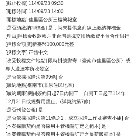
[截止投標] 114/09/23 09:30
[開標時間] 114/09/23 14:00
[開標地點] 佳里區公所三樓簡報室
[是否須繳納押標金] 是，尚未提供廠商線上繳納押標金
[理由]押標金收款帳戶非台灣票據交換所繳費平台合作銀行
[押標金額度]新臺幣100,000元整
[投標文字] 正體中文
[收受投標文件地點] 限時掛號郵寄〈臺南市佳里區公所〉或
專人送達本所收發室
[是否依據採購法第99條] 否
[履約地點]臺南市(非原住民地區)
[履約期限]機關簽約日起7日內開工，自開工日起至114年
12月31日或經費用罄止。(詳契約第7條)
[是否刊登公報] 是
[是否依據採購法第11條之1，成立採購工作及審查小組] 否
[本案採購契約是否採用主管機關訂定之範本] 是
[本案採購契約是否採用主管機關訂定之最新版範本] 是