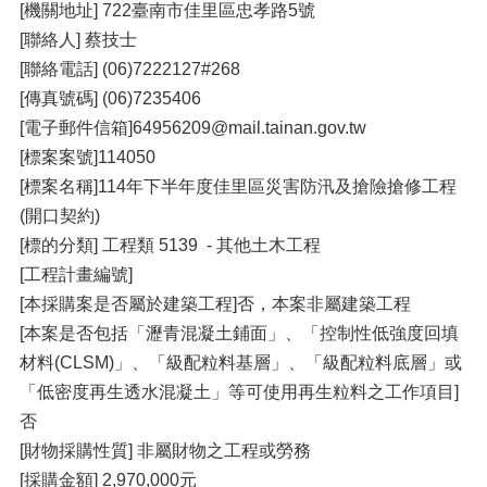
[機關地址] 722臺南市佳里區忠孝路5號
[聯絡人] 蔡技士
[聯絡電話] (06)7222127#268
[傳真號碼] (06)7235406
[電子郵件信箱]64956209@mail.tainan.gov.tw
[標案案號]114050
[標案名稱]114年下半年度佳里區災害防汛及搶險搶修工程
(開口契約)
[標的分類] 工程類 5139 - 其他土木工程
[工程計畫編號]
[本採購案是否屬於建築工程]否，本案非屬建築工程
[本案是否包括「瀝青混凝土鋪面」、「控制性低強度回填
材料(CLSM)」、「級配粒料基層」、「級配粒料底層」或
「低密度再生透水混凝土」等可使用再生粒料之工作項目]
否
[財物採購性質] 非屬財物之工程或勞務
[採購金額] 2,970,000元