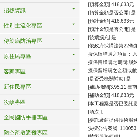
[預算金額] 418,633元
招標資訊
[預算金額是否公開] 是
[預計金額] 418,633元
性別主流化專區
[預計金額是否公開] 是
[後續擴充] 是
傳染病防治專區
[依政府採購法第22條
擬保留增購之項目：原
原住民專區
擬保留增購之期間:履
擬保留增購之金額或數
客家專區
[是否受機關補助] 是
新住民專區
[補助機關]3.95.11
[補助金額] 418,633元
役政專區
[本工程案是否已委託
[項次]1
全民國防手冊專區
[委託廠商提供技術服
決標公告案號: 110053
防空疏散避難專區
[技術服務範疇]