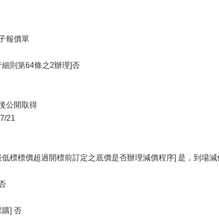
電子報價單
細則第64條之2辦理]否
以後公開取得
/21
最低標標價超過開標前訂定之底價是否辦理減價程序] 是，到場減
否
購] 否