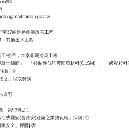
7#269
6
7@mail.tainan.gov.tw
里南37線道路側溝改善工程
39 - 其他土木工程
築工程]否，本案非屬建築工程
混凝土鋪面」、「控制性低強度回填材料(CLSM)」、「級配
目] 否
財物之工程或勞務
公告金額
條、第93條之1
性或國安(含資安)疑慮之業務範疇」採購] 否
家安全」採購] 否