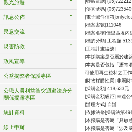
[聯絡電話] (06)722212
觀光旅遊
[傳真號碼] (06)723540
訊息公佈
[電子郵件信箱]onlycloud3
[標案案號]111046
民意交流
[標案名稱]佳里區塭內
[標的分類] 工程類 51
災害防救
[工程計畫編號]
[本採購案是否屬於建
政風宣導
[本案是否包括「瀝青
可使用再生粒料之工作項
公益揭弊者保護專區
[財物採購性質] 非屬
[採購金額] 418,633元
公職人員利益衝突迴避法身分
[採購金額級距] 未達
關係揭露專區
[辦理方式] 自辦
統計資料
[依據法條]採購法第49
[本採購是否屬「具敏感
線上申辦
[本採購是否屬「涉及國