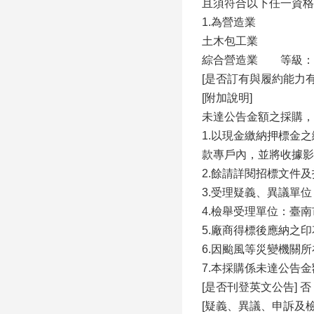
且須符合以下任一資格
1.為營造業
土木包工業
綜合營造業 等級：丙
[是否訂有與履約能力
[附加說明]
未達公告金額之採購，
1.以現金繳納押標金之
款專戶內，並將收據影
2.餘請詳閱招標文件
3.受理疑義、異議單位
4.檢舉受理單位：臺南
5.廠商得標後應納之
6.因颱風等災變機關
7.本採購係未達公告
[是否刊登英文公告] 否
[疑義、異議、申訴及