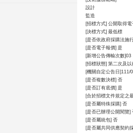
設計
監造
[招標方式] 公開取得
[決標方式] 最低標
[是否依政府採購法施行
[是否電子報價] 是
[新增公告傳輸次數]03
[招標狀態] 第二次及
[機關自定公告日]111/07
[是否複數決標] 否
[是否訂有底價] 是
[合於招標文件規定之
[是否屬特殊採購] 否
[是否已辦理公開閱覽] 
[是否屬統包] 否
[是否屬共同供應契約採