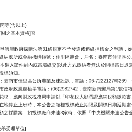
等(含以上)
有關之基本資格]否
爭議屬政府採購法第31條規定不予發還或追繳押標金之爭議，
繳納處所或金融機構帳號：佳里區農會，戶名：臺南市佳里區公所保管款
本裝入證件封內或當場繳交(以此方式繳納者無法於開標當日退還
及投標須知。
：臺南市佳里區公所農業及建設課，電話：06-7222127轉269，
市政府政風處檢舉電話：(06)2982742，臺南新南郵局第1號信
印花稅，應向財政稅務局申請以「印花稅大額憑證應納稅額繳款書
所在地停止上班時，本公告之領標投標截止期限及開標日期延期
金額之採購案，如投標廠商未達3家時，依照「中央機關未達公告
檢舉受理單位]