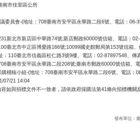
]臺南市佳里區公所
員會-(地址：708臺南市安平區永華路二段6號、電話：06-390l03
1新北市新店區中華路74號;新店郵政60000號信箱、電話：02-2917
00臺北市中正區博愛路166號;10099國史館郵局第153號信箱、傳真：
110臺北市信義區松仁路3號9樓、電話：02-87897548、傳真：0
08臺南市安平區永華路二段208號;臺南市郵政60000號信箱、電話：0
稽核小組-(地址：708臺南市安平區永華路二段6號、電話：06-2994
7/21 14:04
內容如與招標文件不一致者，請依政府採購法第41條向招標機關
發布單位：