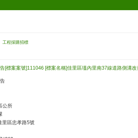
工程採購招標
[標案案號]111046 [標案名稱]佳里區塭內里南37線道路側溝
告
區公所
課
市佳里區忠孝路5號