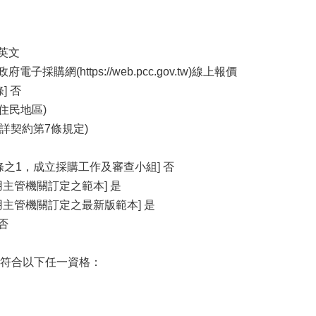
或英文
子採購網(https://web.pcc.gov.tw)線上報價
] 否
住民地區)
餘詳契約第7條規定)
條之1，成立採購工作及審查小組] 否
主管機關訂定之範本] 是
用主管機關訂定之最新版範本] 是
否
符合以下任一資格：