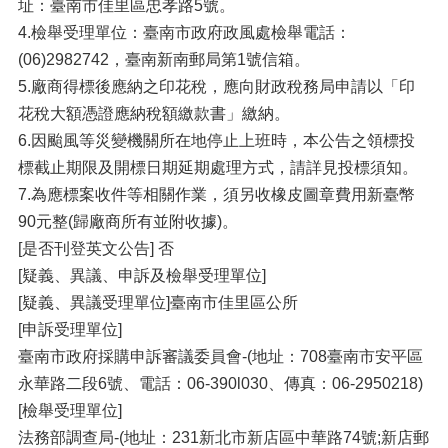
址：臺南市佳里區忠孝路5號。
4.檢舉受理單位：臺南市政府政風處檢舉電話：
(06)2982742，臺南新南郵局第1號信箱。
5.廠商得標後應納之印花稅，應向財政稅務局申請以「印
花稅大額憑證應納稅額繳款書」繳納。
6.因颱風等災變機關所在地停止上班時，本公告之領標投
標截止期限及開標日期延期處理方式，請詳見投標須知。
7.為應標案收件等相關作業，須另收橡皮圖章費用新臺幣
90元整(歸廠商所有並附收據)。
[是否刊登英文公告] 否
[疑義、異議、申訴及檢舉受理單位]
[疑義、異議受理單位]臺南市佳里區公所
[申訴受理單位]
臺南市政府採購申訴審議委員會-(地址：708臺南市安平區
永華路二段6號、電話：06-390l030、傳真：06-2950218)
[檢舉受理單位]
法務部調查局-(地址：231新北市新店區中華路74號;新店郵