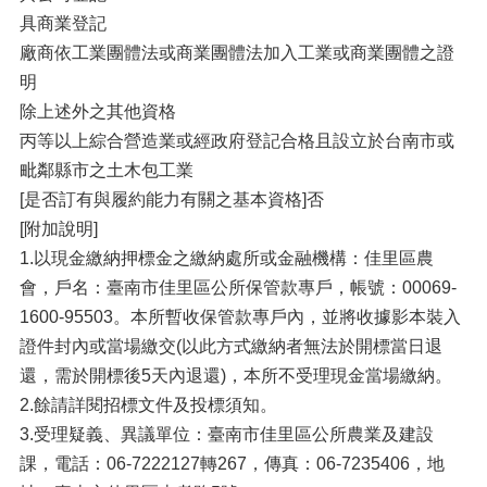
具商業登記
廠商依工業團體法或商業團體法加入工業或商業團體之證
明
除上述外之其他資格
丙等以上綜合營造業或經政府登記合格且設立於台南市或
毗鄰縣市之土木包工業
[是否訂有與履約能力有關之基本資格]否
[附加說明]
1.以現金繳納押標金之繳納處所或金融機構：佳里區農
會，戶名：臺南市佳里區公所保管款專戶，帳號：00069-
1600-95503。本所暫收保管款專戶內，並將收據影本裝入
證件封內或當場繳交(以此方式繳納者無法於開標當日退
還，需於開標後5天內退還)，本所不受理現金當場繳納。
2.餘請詳閱招標文件及投標須知。
3.受理疑義、異議單位：臺南市佳里區公所農業及建設
課，電話：06-7222127轉267，傳真：06-7235406，地