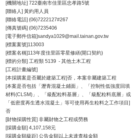
[機關地址] 722臺南市佳里區忠孝路5號
[聯絡人] 黃約用人員
[聯絡電話] (06)7222127#267
[傳真號碼] (06)7235406
[電子郵件信箱]sandya1029@mail.tainan.gov.tw
[標案案號]113003
[標案名稱]113年度佳里區零星修繕(開口契約)
[標的分類] 工程類 5139 - 其他土木工程
[工程計畫編號]
[本採購案是否屬於建築工程]否，本案非屬建築工程
[本案是否包括「瀝青混凝土鋪面」、「控制性低強度回填
材料(CLSM)」、「級配粒料基層」、「級配粒料底層」或
「低密度再生透水混凝土」等可使用再生粒料之工作項目]
否
[財物採購性質] 非屬財物之工程或勞務
[採購金額] 4,107,158元
[採購金額級距] 公告金額以上未達查核金額