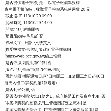
[是否提供電子投標] 是 ，以電子報價單投標
廠商電子報價時，收取電子報價系統使用費 20 元
[截止投標] 113/10/29 09:00
[開標時間] 113/10/29 14:00
[開標地點] 網路開標
[是否須繳納押標金] 否
[投標文字] 正體中文或英文
[收受投標文件地點] 於政府電子採購網
(https://web.pcc.gov.tw)線上報價
[是否依據採購法第99條] 否
[履約地點]臺南市(非原住民地區)
[履約期限]機關通知日起7日內開工，並於開工之日起60日
曆天內竣工(詳契約第7條規定)
[是否刊登公報] 否
[是否依據採購法第11條之1，成立採購工作及審查小組] 否
[本案採購契約是否採用主管機關訂定之範本] 是
[本案採購契約是否採用主管機關訂定之最新版範本] 是