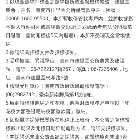
1.以現金繳納押標金之繳納處所或金融機構帳號：佳里區
農會，戶名：臺南市佳里區公所保管款專戶，帳號：
00069-1600-95503。本所暫收保管款專戶內，並將收據影
本裝入證件封內或當場繳交(以此方式繳納者無法於開標當
日退還，需於開標後5天內退還)，本所不受理現金當場繳
納。
2.餘請詳閱招標文件及投標須知。
3.受理疑義、異議單位：臺南市佳里區公所農業及建設
課，電話：06-7222127轉267，傳真：06-7235406，地
址：臺南市佳里區忠孝路5號。
4.檢舉受理單位：臺南市政府政風處檢舉電話：
(06)2982742，臺南新南郵局第1號信箱。
5.廠商得標後應納之印花稅，應向財政稅務局申請以「印
花稅大額憑證應納稅額繳款書」繳納。
6.因颱風等災變機關所在地停止上班時，本公告之領標投
標截止期限及開標日期延期處理方式，請詳見投標須知。
7.本採購係未達公告金額之採購案，如投標廠商未達3家