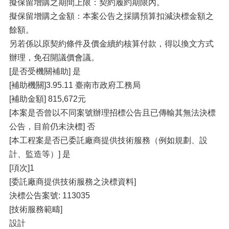
擬保留增購之期間上限：契約履約期限內。
擬保留增購之金額：本案公告之採購預算扣減決標金額之
餘額。
另若係以原契約條件及價金續約核算付款，得以換文方式
辦理，免召開議價會議。
[是否受機關補助] 是
[補助機關]3.95.11 臺南市政府工務局
[補助金額] 815,672元
[本案是否曾以不同案號辦理招標公告且已傳輸其無法決標
公告，目前仍未決標] 否
[本工程案是否已委託廠商提供技術服務（例如規劃、設
計、監造等）] 是
[項次]1
[委託廠商提供技術服務之決標資料]
決標公告案號: 113035
[技術服務範疇]
設計