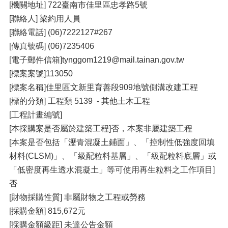
[機關地址] 722臺南市佳里區忠孝路5號
[聯絡人] 梁約用人員
[聯絡電話] (06)7222127#267
[傳真號碼] (06)7235406
[電子郵件信箱]tynggom1219@mail.tainan.gov.tw
[標案案號]113050
[標案名稱]佳里區文新里育善段909地號側溝改建工程
[標的分類] 工程類 5139 - 其他土木工程
[工程計畫編號]
[本採購案是否屬於建築工程]否，本案非屬建築工程
[本案是否包括「瀝青混凝土鋪面」、「控制性低強度回填
材料(CLSM)」、「級配粒料基層」、「級配粒料底層」或
「低密度再生透水混凝土」等可使用再生粒料之工作項目]
否
[財物採購性質] 非屬財物之工程或勞務
[採購金額] 815,672元
[採購金額級距] 未達公告金額