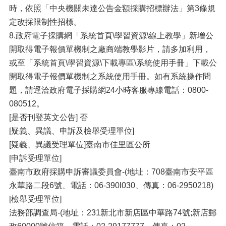
時，依照「中央機關未達公告金額採購招標辦法」第3條規
定改採限制性招標。
8.政府電子採購網「系統首頁\學習資源\線上教學」新增公
開取得電子報價單機制之廠商端教學影片，請多加利用，
或至「系統首頁\學習資源\下載專區\系統使用手冊」下載公
開取得電子報價單機制之系統使用手冊。如有系統操作問
題，請逕洽政府電子採購網24小時客服專線電話：0800-
080512。
[是否刊登英文公告] 否
[疑義、異議、申訴及檢舉受理單位]
[疑義、異議受理單位]臺南市佳里區公所
[申訴受理單位]
臺南市政府採購申訴審議委員會-(地址：708臺南市安平區
永華路二段6號、電話：06-390l030、傳真：06-2950218)
[檢舉受理單位]
法務部調查局-(地址：231新北市新店區中華路74號;新店郵