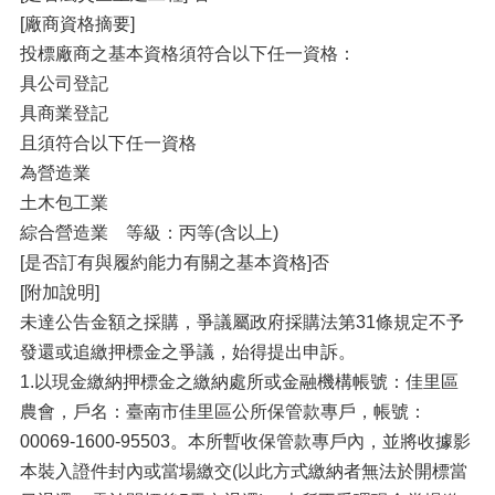
[廠商資格摘要]
投標廠商之基本資格須符合以下任一資格：
具公司登記
具商業登記
且須符合以下任一資格
為營造業
土木包工業
綜合營造業 等級：丙等(含以上)
[是否訂有與履約能力有關之基本資格]否
[附加說明]
未達公告金額之採購，爭議屬政府採購法第31條規定不予
發還或追繳押標金之爭議，始得提出申訴。
1.以現金繳納押標金之繳納處所或金融機構帳號：佳里區
農會，戶名：臺南市佳里區公所保管款專戶，帳號：
00069-1600-95503。本所暫收保管款專戶內，並將收據影
本裝入證件封內或當場繳交(以此方式繳納者無法於開標當