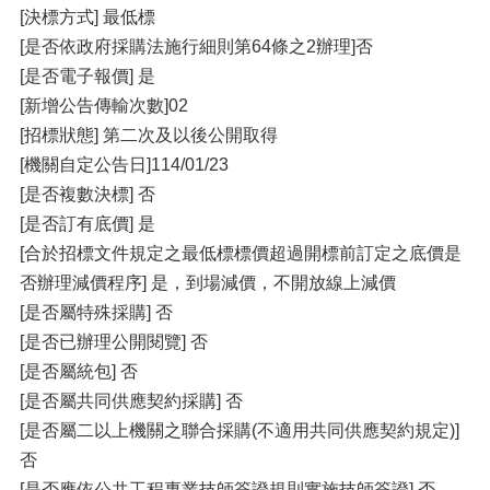
[決標方式] 最低標
[是否依政府採購法施行細則第64條之2辦理]否
[是否電子報價] 是
[新增公告傳輸次數]02
[招標狀態] 第二次及以後公開取得
[機關自定公告日]114/01/23
[是否複數決標] 否
[是否訂有底價] 是
[合於招標文件規定之最低標標價超過開標前訂定之底價是
否辦理減價程序] 是，到場減價，不開放線上減價
[是否屬特殊採購] 否
[是否已辦理公開閱覽] 否
[是否屬統包] 否
[是否屬共同供應契約採購] 否
[是否屬二以上機關之聯合採購(不適用共同供應契約規定)]
否
[是否應依公共工程專業技師簽證規則實施技師簽證] 否