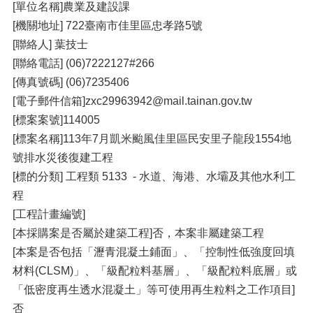
[單位名稱]農業及建設課
[機關地址] 722臺南市佳里區忠孝路5號
[聯絡人] 葉技士
[聯絡電話] (06)7222127#266
[傳真號碼] (06)7235406
[電子郵件信箱]zxc29963942@mail.tainan.gov.tw
[標案案號]114005
[標案名稱]113年7月凱米颱風佳里區民安里子龍段1554地
號排水災後復建工程
[標的分類] 工程類 5133 - 水道、海港、水壩及其他水利工
程
[工程計畫編號]
[本採購案是否屬於建築工程]否，本案非屬建築工程
[本案是否包括「瀝青混凝土鋪面」、「控制性低強度回填
材料(CLSM)」、「級配粒料基層」、「級配粒料底層」或
「低密度再生透水混凝土」等可使用再生粒料之工作項目]
否