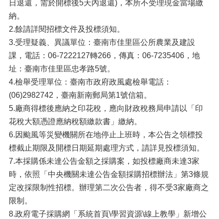
日退還，需於開標後5天內退還)，本所不受理現金當場繳
納。
2.餘請詳閱招標文件及投標須知。
3.受理疑義、異議單位：臺南市佳里區公所農業及建設
課，電話：06-7222127轉266，傳真：06-7235406，地
址：臺南市佳里區忠孝路5號。
4.檢舉受理單位：臺南市政府政風處檢舉電話：
(06)2982742，臺南新南郵局第1號信箱。
5.廠商得標後應納之印花稅，應向財政稅務局申請以「印
花稅大額憑證應納稅額繳款書」繳納。
6.因颱風等災變機關所在地停止上班時，本公告之領標投
標截止期限及開標日期延期處理方式，請詳見投標須知。
7.本採購係未達公告金額之採購案，如投標廠商未達3家
時，依照「中央機關未達公告金額採購招標辦法」第3條規
定改採限制性招標。辦理第二次公告者，得不受3家廠商之
限制。
8.政府電子採購網「系統首頁\學習資源\線上教學」新增公