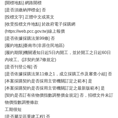
[開標地點] 網路開標
[是否須繳納押標金] 否
[投標文字] 正體中文或英文
[收受投標文件地點] 於政府電子採購網
(https://web.pcc.gov.tw)線上報價
[是否依據採購法第99條] 否
[履約地點]臺南市(非原住民地區)
[履約期限]機關通知日起5日內開工，並於開工之日起60日
內竣工。(詳契約第7條規定)
[是否刊登公報] 否
[是否依據採購法第11條之1，成立採購工作及審查小組] 否
[本案採購契約是否採用主管機關訂定之範本] 是
[本案採購契約是否採用主管機關訂定之最新版範本] 是
[契約是否訂有依物價指數調整價金規定] 否，招標文件未訂
物價指數調整條款
工期很短
[是否屬災區重建工程] 否