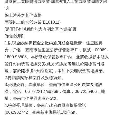
廠商依工業團體法或商業團體法加入工業或商業團體之證
明
除上述外之其他資格
丙等以上綜合營造業(E101011)
[是否訂有與履約能力有關之基本資格]否
[附加說明]
1.以現金繳納押標金之繳納處所或金融機構：佳里區農
會，戶名：臺南市佳里區公所保管款專戶，帳號：00069-
1600-95503。本所暫收保管款專戶內，並將收據影本裝入
證件封內或當場繳交(以此方式繳納者無法於開標當日退
還，需於開標後5天內退還)，本所不受理現金當場繳納。
2.餘請詳閱招標文件及投標須知。
3.受理疑義、異議單位：臺南市佳里區公所農業及建設
課，電話：06-7222127轉268，傳真：06-7235406，地
址：臺南市佳里區忠孝路5號。
4.檢舉受理單位：臺南市政府政風處檢舉電話：
(06)2982742，臺南新南郵局第1號信箱。