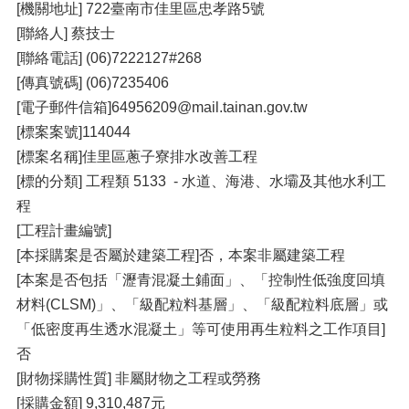
[機關地址] 722臺南市佳里區忠孝路5號
[聯絡人] 蔡技士
[聯絡電話] (06)7222127#268
[傳真號碼] (06)7235406
[電子郵件信箱]64956209@mail.tainan.gov.tw
[標案案號]114044
[標案名稱]佳里區蔥子寮排水改善工程
[標的分類] 工程類 5133 - 水道、海港、水壩及其他水利工
程
[工程計畫編號]
[本採購案是否屬於建築工程]否，本案非屬建築工程
[本案是否包括「瀝青混凝土鋪面」、「控制性低強度回填
材料(CLSM)」、「級配粒料基層」、「級配粒料底層」或
「低密度再生透水混凝土」等可使用再生粒料之工作項目]
否
[財物採購性質] 非屬財物之工程或勞務
[採購金額] 9,310,487元