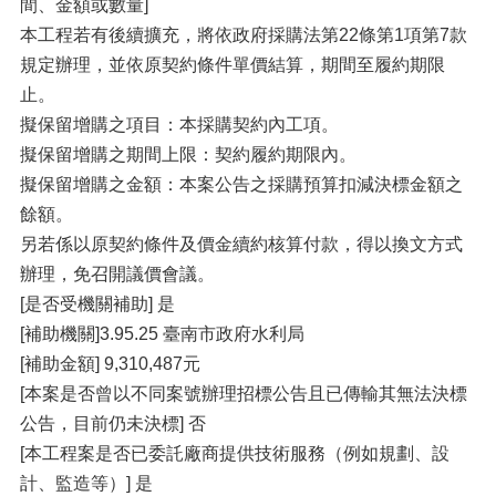
間、金額或數量]
本工程若有後續擴充，將依政府採購法第22條第1項第7款
規定辦理，並依原契約條件單價結算，期間至履約期限
止。
擬保留增購之項目：本採購契約內工項。
擬保留增購之期間上限：契約履約期限內。
擬保留增購之金額：本案公告之採購預算扣減決標金額之
餘額。
另若係以原契約條件及價金續約核算付款，得以換文方式
辦理，免召開議價會議。
[是否受機關補助] 是
[補助機關]3.95.25 臺南市政府水利局
[補助金額] 9,310,487元
[本案是否曾以不同案號辦理招標公告且已傳輸其無法決標
公告，目前仍未決標] 否
[本工程案是否已委託廠商提供技術服務（例如規劃、設
計、監造等）] 是