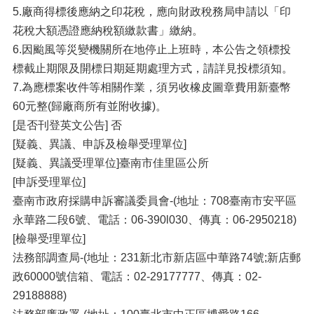
5.廠商得標後應納之印花稅，應向財政稅務局申請以「印
花稅大額憑證應納稅額繳款書」繳納。
6.因颱風等災變機關所在地停止上班時，本公告之領標投
標截止期限及開標日期延期處理方式，請詳見投標須知。
7.為應標案收件等相關作業，須另收橡皮圖章費用新臺幣
60元整(歸廠商所有並附收據)。
[是否刊登英文公告] 否
[疑義、異議、申訴及檢舉受理單位]
[疑義、異議受理單位]臺南市佳里區公所
[申訴受理單位]
臺南市政府採購申訴審議委員會-(地址：708臺南市安平區
永華路二段6號、電話：06-390l030、傳真：06-2950218)
[檢舉受理單位]
法務部調查局-(地址：231新北市新店區中華路74號;新店郵
政60000號信箱、電話：02-29177777、傳真：02-
29188888)