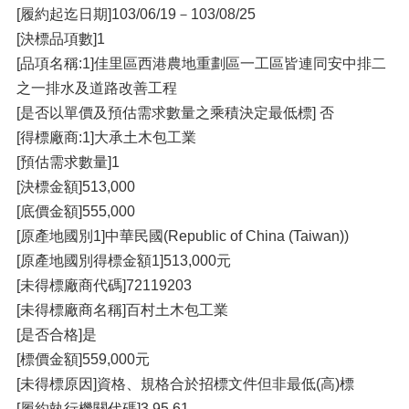
[履約起迄日期]103/06/19－103/08/25
[決標品項數]1
[品項名稱:1]佳里區西港農地重劃區一工區皆連同安中排二
之一排水及道路改善工程
[是否以單價及預估需求數量之乘積決定最低標] 否
[得標廠商:1]大承土木包工業
[預估需求數量]1
[決標金額]513,000
[底價金額]555,000
[原產地國別1]中華民國(Republic of China (Taiwan))
[原產地國別得標金額1]513,000元
[未得標廠商代碼]72119203
[未得標廠商名稱]百村土木包工業
[是否合格]是
[標價金額]559,000元
[未得標原因]資格、規格合於招標文件但非最低(高)標
[履約執行機關代碼]3.95.61