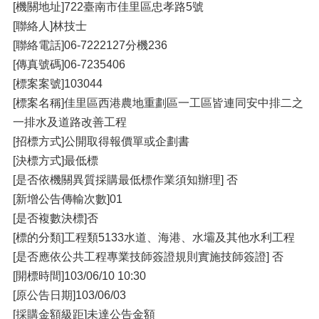
[機關地址]722臺南市佳里區忠孝路5號
[聯絡人]林技士
[聯絡電話]06-7222127分機236
[傳真號碼]06-7235406
[標案案號]103044
[標案名稱]佳里區西港農地重劃區一工區皆連同安中排二之
一排水及道路改善工程
[招標方式]公開取得報價單或企劃書
[決標方式]最低標
[是否依機關異質採購最低標作業須知辦理] 否
[新增公告傳輸次數]01
[是否複數決標]否
[標的分類]工程類5133水道、海港、水壩及其他水利工程
[是否應依公共工程專業技師簽證規則實施技師簽證] 否
[開標時間]103/06/10 10:30
[原公告日期]103/06/03
[採購金額級距]未達公告金額