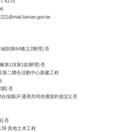
7 #270
06
1@mail.tainan.gov.tw
細則第64條之2辦理] 否
條第1項第1款辦理] 否
里區第二聯合活動中心新建工程
告
購] 否
合採購(不適用共同供應契約規定)] 否
] 否
5139 其他土木工程