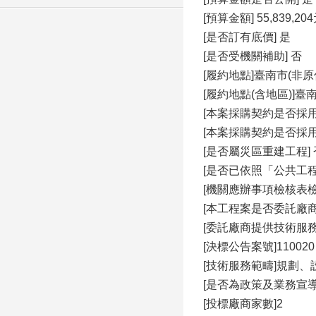
[預算金額] 55,839,20
[是否訂有底價] 是
[是否受機關補助] 否
[履約地點]臺南市(非原
[履約地點(含地區)]
[本案採購契約是否採用
[本案採購契約是否採
[是否屬災區重建工程] 
[是否已依照「公共工
[機關應辦事項檢核表
[本工程案是否委託廠
[委託廠商提供技術服務
[決標公告案號]110020
[技術服務範疇]規劃、
[是否為政策及業務宣導
[投標廠商家數]2