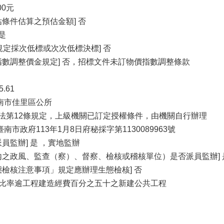
00元
條件估算之預估金額] 否
是
規定採次低標或次次低標決標] 否
指數調整價金規定] 否，招標文件未訂物價指數調整條款
.61
臺南市佳里區公所
採購法第12條規定，上級機關已訂定授權條件，由機關自行辦理
南市政府113年1月8日府秘採字第1130089963號
員監辦] 是 ，實地監辦
內之政風、監查（察）、督察、檢核或稽核單位）是否派員監辦] 
態檢核注意事項」規定應辦理生態檢核] 否
助比率逾工程建造經費百分之五十之新建公共工程