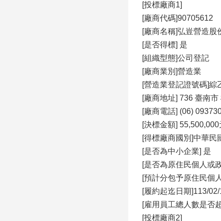
[投標廠商1]
[廠商代碼]90705612
[廠商名稱]弘豈營造股
[是否得標] 是
[組織型態]公司登記
[廠商業別]營造業
[營造業登記證號碼]綜乙T
[廠商地址] 736 臺南
[廠商電話] (06) 09373
[決標金額] 55,500,00
[得標廠商國別]中華民國(Repu
[是否為中小企業] 是
[是否為原住民個人或政
[預計分包予原住民個人
[履約起迄日期]113/02/16
[雇用員工總人數是否超過
[投標廠商2]