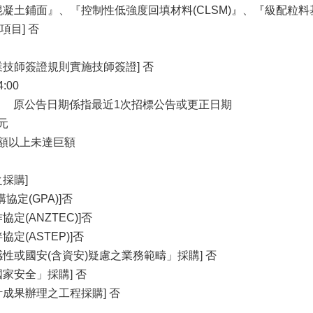
混凝土鋪面』、『控制性低強度回填材料(CLSM)』、『級配
目] 否
業技師簽證規則實施技師簽證] 否
4:00
2/01 原公告日期係指最近1次招標公告或更正日期
4元
金額以上未達巨額
採購]
協定(GPA)]否
定(ANZTEC)]否
定(ASTEP)]否
性或國安(含資安)疑慮之業務範疇」採購] 否
家安全」採購] 否
成果辦理之工程採購] 否