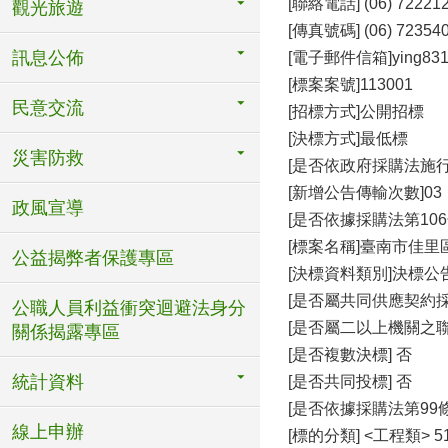
[聯絡電話] (06) 722212
觀光旅遊
[傳真號碼] (06) 72354
訊息公佈
[電子郵件信箱]ying83122
[標案案號]113001
民意交流
[招標方式]公開招標
[決標方式]最低標
災害防救
[是否依政府採購法施行
[新增公告傳輸次數]03
政風宣導
[是否依據採購法第106
[標案名稱]臺南市佳
公益揭弊者保護專區
[決標資料類別]決標公
[是否屬共同供應契約採
公職人員利益衝突迴避法身分
[是否屬二以上機關之聯
關係揭露專區
[是否複數決標] 否
統計資料
[是否共同投標] 否
[是否依據採購法第99條
線上申辦
[標的分類] <工程類> 