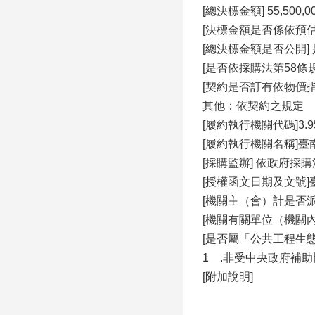
[總決標金額] 55,500,0
[決標金額是否係依預估
[總決標金額是否公開] 
[是否依採購法第58條
[契約是否訂有依物價
其他：依契約之規定
[履約執行機關代碼]3.95
[履約執行機關名稱]
[採購監辦] 依政府
[授權函文日期及文號]臺
[機關主（會）計是否派
[機關有關單位（機關
[是否屬「公共工程生
1 .非受中央政府補
[附加說明]