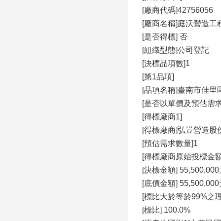
[廠商代碼]42756056
[廠商名稱]庭沃營造工
[是否得標] 否
[組織型態]公司登記
[決標品項數]1
[第1品項]
[品項名稱]臺南市佳
[是否以單價及預估需求
[得標廠商1]
[得標廠商]弘豈營造股
[預估需求數量]1
[得標廠商原始投標金額] 5
[決標金額] 55,500,00
[底價金額] 55,500,00
[標比大於等於99%之
[標比] 100.0%