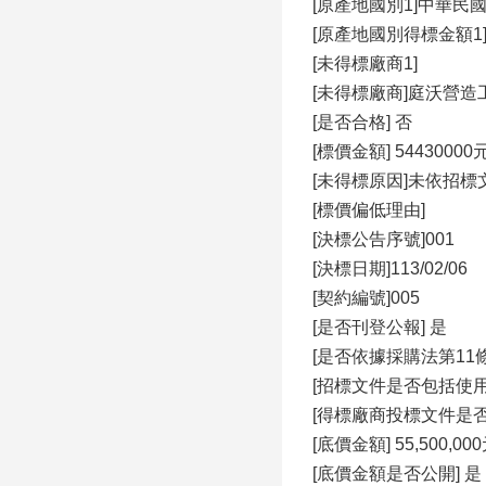
[原產地國別1]中華民國(Repu
[原產地國別得標金額1] 5
[未得標廠商1]
[未得標廠商]庭沃營
[是否合格] 否
[標價金額] 54430000
[未得標原因]未依招
[標價偏低理由]
[決標公告序號]001
[決標日期]113/02/06
[契約編號]005
[是否刊登公報] 是
[是否依據採購法第11
[招標文件是否包括使用建築資訊
[得標廠商投標文件是否
[底價金額] 55,500,00
[底價金額是否公開] 是