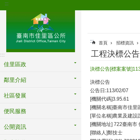
:::
跳到主要內容區塊
:::
首頁
招標資訊
工程決標公告
:::
佳里區政
決標公告[標案案號]1
鄰里介紹
決標公告
公告日:113/02/07
社區發展
[機關代碼]3.95.61
[機關名稱]臺南市佳里
便民服務
[單位名稱]農業及建設
[機關地址] 722臺南市
公開資訊
[聯絡人]鄭技士