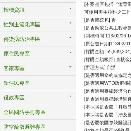
[本案是否包括『瀝青
招標資訊
可使用再生粒料之工作項
[是否屬統包] 否
性別主流化專區
[是否應依公共工程專
[開標時間]113/02/06 1
傳染病防治專區
[原公告日期]113/0
[採購金額] 55,839,20
原住民專區
[採購金額級距] 查核
[辦理方式] 自辦
客家專區
[是否適用條約或協定之
新住民專區
[是否適用WTO政府採購
[是否適用臺紐經濟合作協
役政專區
[是否適用臺星經濟夥伴協
[本採購是否屬「具敏感
全民國防手冊專區
[本採購是否屬「涉及國
[是否屬依國際競圖設計
防空疏散避難專區
[預算金額是否公開] 是