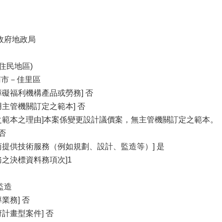
政府地政局
住民地區)
臺南市－佳里區
礙福利機構產品或勞務] 否
主管機關訂定之範本] 否
之範本之理由]本案係變更設計議價案，無主管機關訂定之範本。
否
商提供技術服務（例如規劃、設計、監造等）] 是
之決標資料務項次]1
監造
業務] 否
計畫型案件] 否