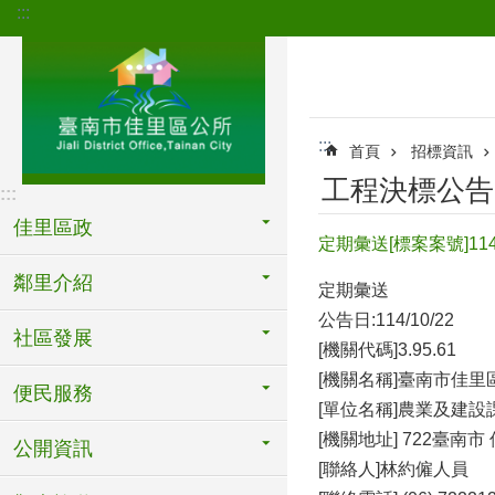
:::
跳到主要內容區塊
:::
首頁
招標資訊
工程決標公告
:::
佳里區政
定期彙送[標案案號]1
鄰里介紹
定期彙送
公告日:114/10/22
社區發展
[機關代碼]3.95.61
[機關名稱]臺南市佳里
便民服務
[單位名稱]農業及建設
[機關地址] 722臺南市
公開資訊
[聯絡人]林約僱人員