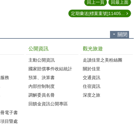
回上一頁
回最上面
定期彙送[標案案號]11405...
關閉
公開資訊
觀光旅遊
主動公開資訊
走讀佳里之美粉絲團
國家賠償事件收結統計
關於佳里
詢服務
預算、決算書
交通資訊
車
內部控制制度
住宿資訊
車
調解委員名冊
深度之旅
圖
回饋金資訊公開專區
手冊電子書
件項目暨處