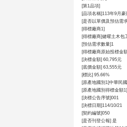
[第1品項]
[品項名稱]113年9
[是否以單價及預估需求
[得標廠商1]
[得標廠商]健曜土木包
[預估需求數量]1
[得標廠商原始投標金額] 
[決標金額] 60,795元
[底價金額] 63,555元
[標比] 95.66%
[原產地國別1]中華民國(Repu
[原產地國別得標金額1] 
[決標公告序號]001
[決標日期]114/10/21
[契約編號]050
[是否刊登公報] 是