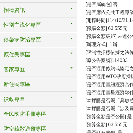
[是否屬統包] 否
招標資訊
[是否應依公共工程專
[開標時間]114/10/21 1
性別主流化專區
[採購金額] 63,555元
[採購金額級距] 未達
傳染病防治專區
[辦理方式] 自辦
[限制性招標依據之法條
原住民專區
[原公告案號]114033
[是否適用條約或協定之
客家專區
[是否適用WTO政府採購
新住民專區
[是否適用臺紐經濟合作協
[是否適用臺星經濟夥伴協
役政專區
[本採購是否屬「具敏感
[本採購是否屬「涉及國
全民國防手冊專區
[預算金額是否公開] 是
[預算金額] 63,555元
防空疏散避難專區
[是否訂有底價] 是