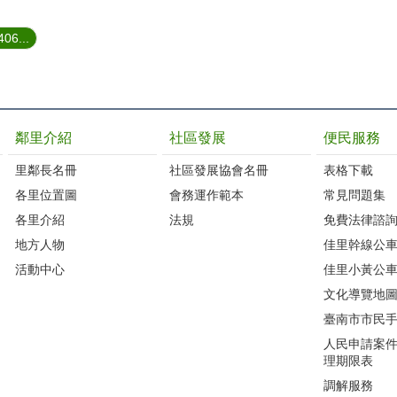
6...
鄰里介紹
社區發展
便民服務
里鄰長名冊
社區發展協會名冊
表格下載
各里位置圖
會務運作範本
常見問題集
各里介紹
法規
免費法律諮
地方人物
佳里幹線公
活動中心
佳里小黃公
文化導覽地
臺南市市民
人民申請案
理期限表
調解服務