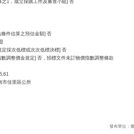
條之1，成立採購工作及審查小組] 否
條件估算之預估金額] 否
是
規定採次低標或次次低標決標] 否
指數調整價金規定] 否，招標文件未訂物價指數調整條款
.61
臺南市佳里區公所
發布單位：