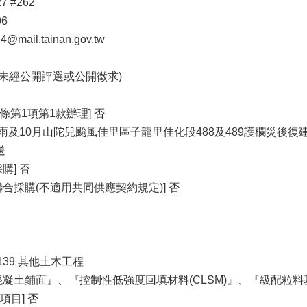
7 #262
06
mail.tainan.gov.tw
(未經公開評選或公開徵求)
條第1項第1款辦理] 否
月豪雨及10月山陀兒颱風佳里區子龍里佳化段488及489護欄災後
送
購] 否
合採購(不適用共同供應契約規定)] 否
5139 其他土木工程
混凝土鋪面』、『控制性低強度回填材料(CLSM)』、『級配
目] 否