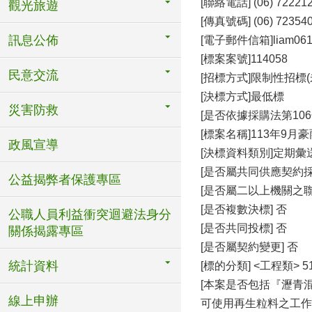
[聯絡電話] (06) 722212
觀光旅遊
[傳真號碼] (06) 72354
訊息公佈
[電子郵件信箱]liam0614@
[標案案號]114058
民意交流
[招標方式]限制性招標
[決標方式]最低標
災害防救
[是否依據採購法第106
[標案名稱]113年9
政風宣導
[決標資料類別]定期彙
[是否屬共同供應契約採
公益揭弊者保護專區
[是否屬二以上機關之聯
[是否複數決標] 否
公職人員利益衝突迴避法身分
[是否共同投標] 否
關係揭露專區
[是否屬契約變更] 否
統計資料
[標的分類] <工程類> 
[本案是否包括『瀝青
線上申辦
可使用再生粒料之工作項