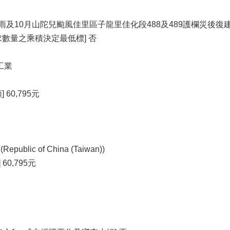
月豪雨及10月山陀兒颱風佳里區子龍里佳化段488及489護欄災後
數量之乘積決定最低標] 否
工業
60,795元
blic of China (Taiwan))
60,795元