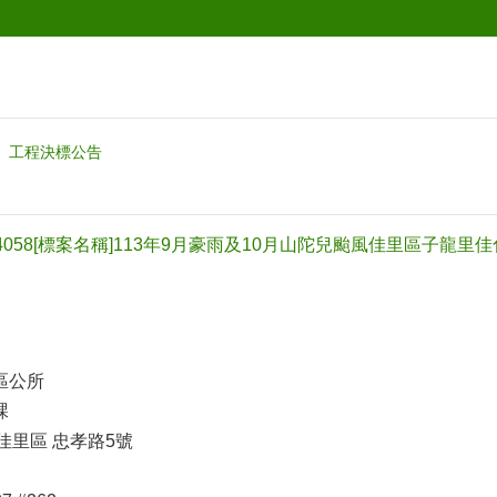
工程決標公告
14058[標案名稱]113年9月豪雨及10月山陀兒颱風佳里區子龍
區公所
課
 佳里區 忠孝路5號