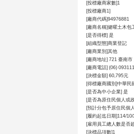
[投標廠商家數]1
[投標廠商1]
[廠商代碼]94976881
[廠商名稱]健曜土木包
[是否得標] 是
[組織型態]商業登記
[廠商業別]其他
[廠商地址] 721 臺南
[廠商電話] (06) 09311
[決標金額] 60,795元
[得標廠商國別]中華民國(Repu
[是否為中小企業] 是
[是否為原住民個人或政
[預計分包予原住民個人
[履約起迄日期]114/10/28
[雇用員工總人數是否超過
[決標品項數]1