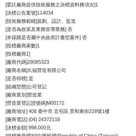
[委託廠商提供技術服務之決標資料務項次]1
[決標公告案號]114034
[技術服務範疇]規劃、設計、監造
[是否為政策及業務宣導業務] 否
[本採購是否屬中央政府計畫型案件] 否
[投標廠商家數]1
[投標廠商1]
[廠商代碼]29085323
[廠商名稱]久福營造有限公司
[是否得標] 是
[組織型態]公司登記
[廠商業別]營造業
[營造業登記證號碼]M00172
[廠商地址] 406 臺中市 北屯區 景和東街228號1樓
[廠商電話] (04) 24372116
[決標金額] 998,000元
[得標廠商國別]中華民國(Republic of China (Taiwan))