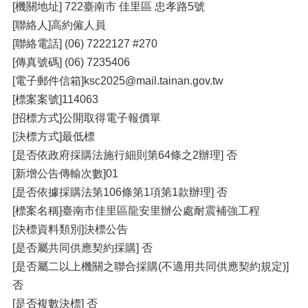
[機關地址] 722臺南市 佳里區 忠孝路5號
[聯絡人]高約僱人員
[聯絡電話] (06) 7222127 #270
[傳真號碼] (06) 7235406
[電子郵件信箱]ksc2025@mail.tainan.gov.tw
[標案案號]114063
[招標方式]公開取得電子報價單
[決標方式]最低標
[是否依政府採購法施行細則第64條之2辦理] 否
[新增公告傳輸次數]01
[是否依據採購法第106條第1項第1款辦理] 否
[標案名稱]臺南市佳里區龍安里辦公處耐震補強工程
[決標資料類別]決標公告
[是否屬共同供應契約採購] 否
[是否屬二以上機關之聯合採購(不適用共同供應契約規定)]
否
[是否複數決標] 否