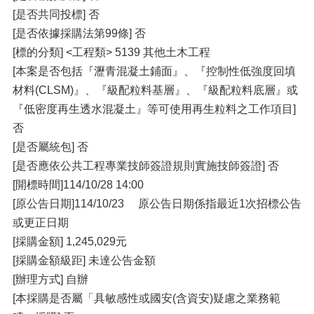
[是否共同投標] 否
[是否依據採購法第99條] 否
[標的分類] <工程類> 5139 其他土木工程
[本案是否包括『瀝青混凝土鋪面』、『控制性低強度回填
材料(CLSM)』、『級配粒料基層』、『級配粒料底層』或
『低密度再生透水混凝土』等可使用再生粒料之工作項目]
否
[是否屬統包] 否
[是否應依公共工程專業技師簽證規則實施技師簽證] 否
[開標時間]114/10/28 14:00
[原公告日期]114/10/23 原公告日期係指最近1次招標公告
或更正日期
[採購金額] 1,245,029元
[採購金額級距] 未達公告金額
[辦理方式] 自辦
[本採購是否屬「具敏感性或國安(含資安)疑慮之業務範