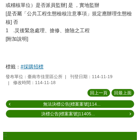
或稽核單位）是否派員監辦] 是 ，實地監辦
[是否屬「公共工程生態檢核注意事項」規定應辦理生態檢
核] 否
1 .災後緊急處理、搶修、搶險之工程
[附加說明]
標籤：
#採購招標
發布單位：臺南市佳里區公所
刊登日期：114-11-19
修改時間：114-11-18
回上一頁
回最上面
無法決標公告[標案案號]114...
決標公告[標案案號]11405...
:::