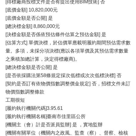
[得標廠商投標文件是否有提出使用BIM技術] 否
[底價金額] 10,820,000元
[底價金額是否公開] 是
[總決標金額] 8,860,000元
[決標金額是否係依預估條件估算之預估金額] 是
[估算方式] 單價決標，於估價單應載明履約期間預估需求數
量。多項，未採分項決標(應以各項單價及其預估需求數量
之乘積加總計算，決定得標廠商)。
[總決標金額是否公開] 是
[是否依採購法第58條規定採次低標或次次低標決標] 否
[契約是否訂有依物價指數調整價金規定] 否，招標文件未訂
物價指數調整條款
工期很短
[履約執行機關代碼]3.95.61
[履約執行機關名稱]臺南市佳里區公所
[機關主（會）計是否派員監辦] 是 ，實地監辦
[機關有關單位（機關內之政風、監查（察）、督察、檢核