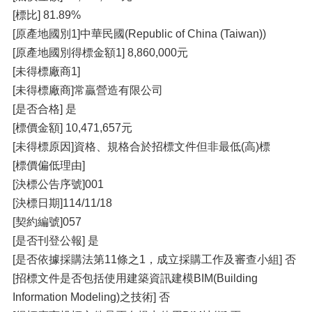
[標比] 81.89%
[原產地國別1]中華民國(Republic of China (Taiwan))
[原產地國別得標金額1] 8,860,000元
[未得標廠商1]
[未得標廠商]常贏營造有限公司
[是否合格] 是
[標價金額] 10,471,657元
[未得標原因]資格、規格合於招標文件但非最低(高)標
[標價偏低理由]
[決標公告序號]001
[決標日期]114/11/18
[契約編號]057
[是否刊登公報] 是
[是否依據採購法第11條之1，成立採購工作及審查小組] 否
[招標文件是否包括使用建築資訊建模BIM(Building
Information Modeling)之技術] 否