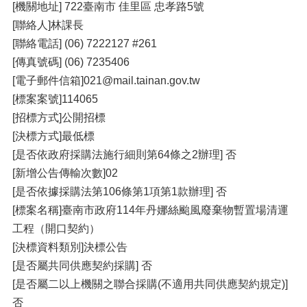
[機關地址] 722臺南市 佳里區 忠孝路5號
[聯絡人]林課長
[聯絡電話] (06) 7222127 #261
[傳真號碼] (06) 7235406
[電子郵件信箱]021@mail.tainan.gov.tw
[標案案號]114065
[招標方式]公開招標
[決標方式]最低標
[是否依政府採購法施行細則第64條之2辦理] 否
[新增公告傳輸次數]02
[是否依據採購法第106條第1項第1款辦理] 否
[標案名稱]臺南市政府114年丹娜絲颱風廢棄物暫置場清運
工程（開口契約）
[決標資料類別]決標公告
[是否屬共同供應契約採購] 否
[是否屬二以上機關之聯合採購(不適用共同供應契約規定)]
否