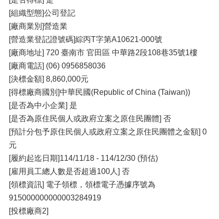
[組織型態]公司登記
[廠商業別]營造業
[營造業登記證號碼]綜丙T字第A10621-000號
[廠商地址] 720 臺南市 官田區 中華路2段108巷35號1樓
[廠商電話] (06) 0956858036
[決標金額] 8,860,000元
[得標廠商國別]中華民國(Republic of China (Taiwan))
[是否為中小企業] 是
[是否為原住民個人或政府立案之原住民團體] 否
[預計分包予原住民個人或政府立案之原住民團體之金額] 0
元
[履約起迄日期]114/11/18 - 114/12/30 (預估)
[雇用員工總人數是否超過100人] 否
[領標資訊] 電子領標，領標電子憑據序號為
915000000000003284919
[投標廠商2]