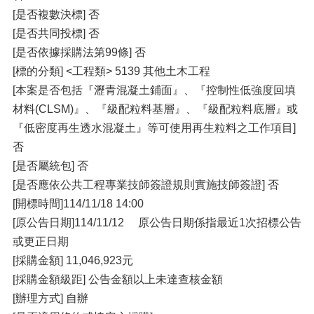
[是否複數決標] 否
[是否共同投標] 否
[是否依據採購法第99條] 否
[標的分類] <工程類> 5139 其他土木工程
[本案是否包括『瀝青混凝土鋪面』、『控制性低強度回填
材料(CLSM)』、『級配粒料基層』、『級配粒料底層』或
『低密度再生透水混凝土』等可使用再生粒料之工作項目]
否
[是否屬統包] 否
[是否應依公共工程專業技師簽證規則實施技師簽證] 否
[開標時間]114/11/18 14:00
[原公告日期]114/11/12 原公告日期係指最近1次招標公告
或更正日期
[採購金額] 11,046,923元
[採購金額級距] 公告金額以上未達查核金額
[辦理方式] 自辦