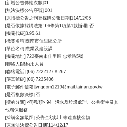
[新增公告傳輸次數]01
[無法決標公告序號] 001
[原招標公告之刊登採購公報日期]114/12/05
[是否依據採購法第106條第1項第1款辦理] 否
[機關代碼]3.95.61
[機關名稱]臺南市佳里區公所
[單位名稱]農業及建設課
[機關地址] 722臺南市佳里區 忠孝路5號
[聯絡人]梁約用人員
[聯絡電話] (06) 7222127 # 267
[傳真號碼] (06) 7235406
[電子郵件信箱]tynggom1219@mail.tainan.gov.tw
[是否複數決標] 否
[標的分類] <勞務類> 94 污水及垃圾處理、公共衛生及其
他環保服務
[採購金額級距] 公告金額以上未達查核金額
[原無法決標公告日期]114/12/17