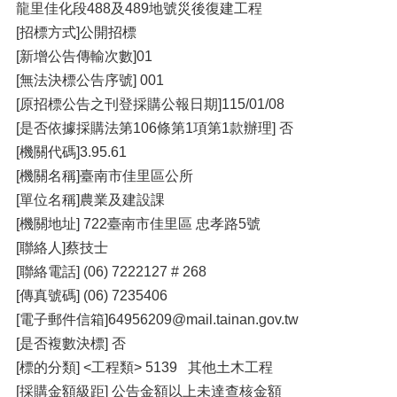
龍里佳化段488及489地號災後復建工程
[招標方式]公開招標
[新增公告傳輸次數]01
[無法決標公告序號] 001
[原招標公告之刊登採購公報日期]115/01/08
[是否依據採購法第106條第1項第1款辦理] 否
[機關代碼]3.95.61
[機關名稱]臺南市佳里區公所
[單位名稱]農業及建設課
[機關地址] 722臺南市佳里區 忠孝路5號
[聯絡人]蔡技士
[聯絡電話] (06) 7222127 # 268
[傳真號碼] (06) 7235406
[電子郵件信箱]64956209@mail.tainan.gov.tw
[是否複數決標] 否
[標的分類] <工程類> 5139 其他土木工程
[採購金額級距] 公告金額以上未達查核金額