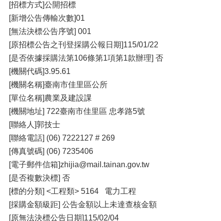
[招標方式]公開招標
[新增公告傳輸次數]01
[無法決標公告序號] 001
[原招標公告之刊登採購公報日期]115/01/22
[是否依據採購法第106條第1項第1款辦理] 否
[機關代碼]3.95.61
[機關名稱]臺南市佳里區公所
[單位名稱]農業及建設課
[機關地址] 722臺南市佳里區 忠孝路5號
[聯絡人]郭技士
[聯絡電話] (06) 7222127 # 269
[傳真號碼] (06) 7235406
[電子郵件信箱]zhijia@mail.tainan.gov.tw
[是否複數決標] 否
[標的分類] <工程類> 5164 電力工程
[採購金額級距] 公告金額以上未達查核金額
[原無法決標公告日期]115/02/04