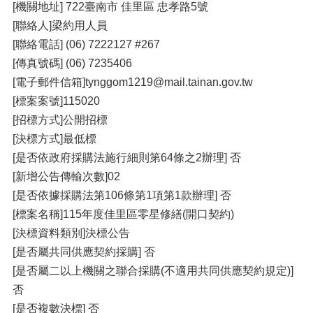
[機關地址] 722臺南市 佳里區 忠孝路5號
[聯絡人]梁約用人員
[聯絡電話] (06) 7222127 #267
[傳真號碼] (06) 7235406
[電子郵件信箱]tynggom1219@mail.tainan.gov.tw
[標案案號]115020
[招標方式]公開招標
[決標方式]最低標
[是否依政府採購法施行細則第64條之2辦理] 否
[新增公告傳輸次數]02
[是否依據採購法第106條第1項第1款辦理] 否
[標案名稱]115年度佳里區零星修繕(開口契約)
[決標資料類別]決標公告
[是否屬共同供應契約採購] 否
[是否屬二以上機關之聯合採購(不適用共同供應契約規定)]
否
[是否複數決標] 否