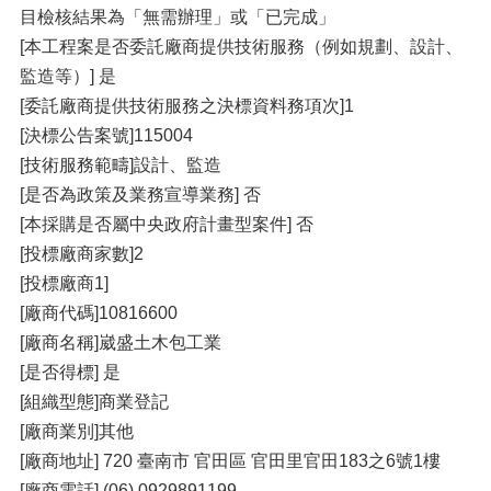
目檢核結果為「無需辦理」或「已完成」
[本工程案是否委託廠商提供技術服務（例如規劃、設計、
監造等）] 是
[委託廠商提供技術服務之決標資料務項次]1
[決標公告案號]115004
[技術服務範疇]設計、監造
[是否為政策及業務宣導業務] 否
[本採購是否屬中央政府計畫型案件] 否
[投標廠商家數]2
[投標廠商1]
[廠商代碼]10816600
[廠商名稱]崴盛土木包工業
[是否得標] 是
[組織型態]商業登記
[廠商業別]其他
[廠商地址] 720 臺南市 官田區 官田里官田183之6號1樓
[廠商電話] (06) 0929891199