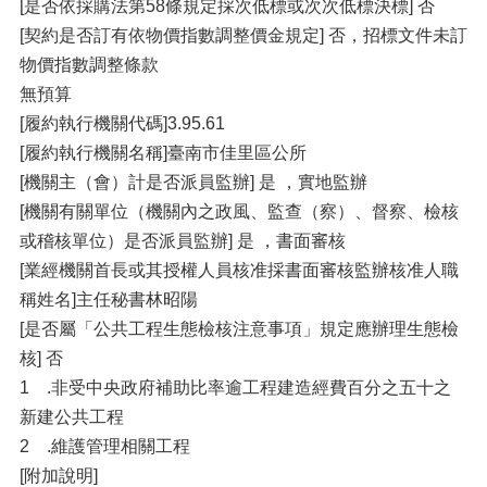
[是否依採購法第58條規定採次低標或次次低標決標] 否
[契約是否訂有依物價指數調整價金規定] 否，招標文件未訂
物價指數調整條款
無預算
[履約執行機關代碼]3.95.61
[履約執行機關名稱]臺南市佳里區公所
[機關主（會）計是否派員監辦] 是 ，實地監辦
[機關有關單位（機關內之政風、監查（察）、督察、檢核
或稽核單位）是否派員監辦] 是 ，書面審核
[業經機關首長或其授權人員核准採書面審核監辦核准人職
稱姓名]主任秘書林昭陽
[是否屬「公共工程生態檢核注意事項」規定應辦理生態檢
核] 否
1 .非受中央政府補助比率逾工程建造經費百分之五十之
新建公共工程
2 .維護管理相關工程
[附加說明]