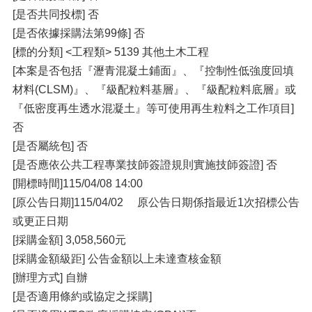
[是否共同投標] 否
[是否依據採購法第99條] 否
[標的分類] <工程類> 5139 其他土木工程
[本案是否包括『瀝青混凝土鋪面』、『控制性低強度回填
材料(CLSM)』、『級配粒料基層』、『級配粒料底層』或
『低密度再生透水混凝土』等可使用再生粒料之工作項目]
否
[是否屬統包] 否
[是否應依公共工程專業技師簽證規則實施技師簽證] 否
[開標時間]115/04/08 14:00
[原公告日期]115/04/02 原公告日期係指最近1次招標公告
或更正日期
[採購金額] 3,058,560元
[採購金額級距] 公告金額以上未達查核金額
[辦理方式] 自辦
[是否適用條約或協定之採購]