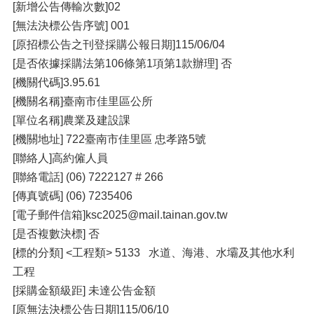
[新增公告傳輸次數]02
[無法決標公告序號] 001
[原招標公告之刊登採購公報⽇期]115/06/04
[是否依據採購法第106條第1項第1款辦理] 否
[機關代碼]3.95.61
[機關名稱]臺南市佳⾥區公所
[單位名稱]農業及建設課
[機關地址] 722臺南市佳⾥區 忠孝路5號
[聯絡⼈]⾼約僱⼈員
[聯絡電話] (06) 7222127 # 266
[傳真號碼] (06) 7235406
[電⼦郵件信箱]ksc2025@mail.tainan.gov.tw
[是否複數決標] 否
[標的分類] <⼯程類> 5133 ⽔道、海港、⽔壩及其他⽔利
⼯程
[採購⾦額級距] 未達公告⾦額
[原無法決標公告⽇期]115/06/10