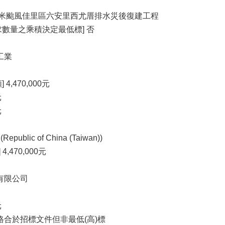
月凱米颱風佳里區六安里西尤厝排水災後復建工程
數量之乘積決定最低標] 否
工業
,470,000元
元
元
blic of China (Taiwan))
,470,000元
有限公司
元
格合於招標文件但非最低(高)標