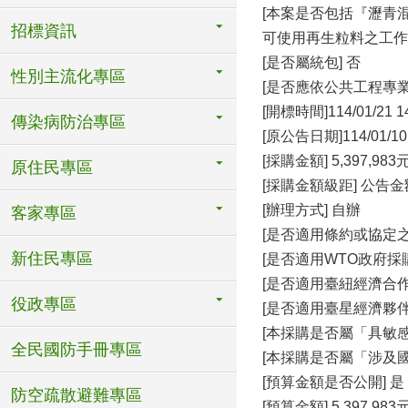
[本案是否包括『瀝青
招標資訊
可使用再生粒料之工作項
[是否屬統包] 否
性別主流化專區
[是否應依公共工程專
[開標時間]114/01/21 1
傳染病防治專區
[原公告日期]114/0
[採購金額] 5,397,983
原住民專區
[採購金額級距] 公告
[辦理方式] 自辦
客家專區
[是否適用條約或協定之
新住民專區
[是否適用WTO政府採購
[是否適用臺紐經濟合作協
役政專區
[是否適用臺星經濟夥伴協
[本採購是否屬「具敏感
全民國防手冊專區
[本採購是否屬「涉及國
[預算金額是否公開] 是
防空疏散避難專區
[預算金額] 5,397,983