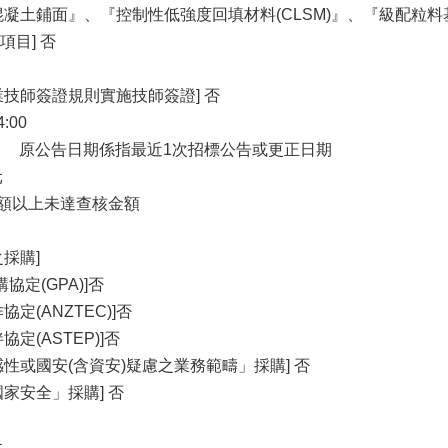
混凝土鋪面』、『控制性低強度回填材料(CLSM)』、『級配
目] 否
業技師簽證規則實施技師簽證] 否
4:00
1/10 原公告日期係指最近1次招標公告或更正日期
元
金額以上未達查核金額
採購]
協定(GPA)]否
定(ANZTEC)]否
定(ASTEP)]否
性或國安(含資安)疑慮之業務範疇」採購] 否
家安全」採購] 否
元