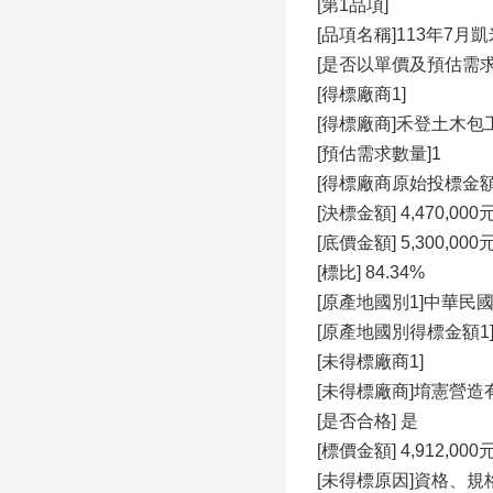
[第1品項]
[品項名稱]113年7
[是否以單價及預估需求
[得標廠商1]
[得標廠商]禾登土木包
[預估需求數量]1
[得標廠商原始投標金額] 4
[決標金額] 4,470,000
[底價金額] 5,300,000
[標比] 84.34%
[原產地國別1]中華民國(Repu
[原產地國別得標金額1] 4
[未得標廠商1]
[未得標廠商]堉憲營造
[是否合格] 是
[標價金額] 4,912,000
[未得標原因]資格、規