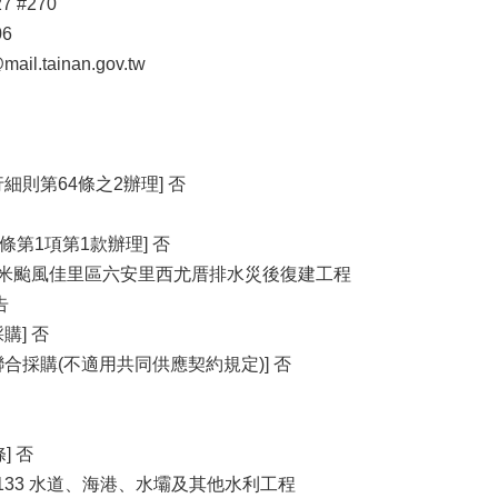
7 #270
06
l.tainan.gov.tw
細則第64條之2辦理] 否
條第1項第1款辦理] 否
月凱米颱風佳里區六安里西尤厝排水災後復建工程
告
購] 否
合採購(不適用共同供應契約規定)] 否
] 否
 5133 水道、海港、水壩及其他水利工程