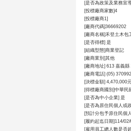
[是否為政策及業務宣導
[投標廠商家數]4
[投標廠商1]
[廠商代碼]36669202
[廠商名稱]禾登土木包
[是否得標] 是
[組織型態]商業登記
[廠商業別]其他
[廠商地址] 613 嘉
[廠商電話] (05) 37099
[決標金額] 4,470,000
[得標廠商國別]中華民國(Repu
[是否為中小企業] 是
[是否為原住民個人或政
[預計分包予原住民個人
[履約起迄日期]114/02/03
[雇用員工總人數是否超過