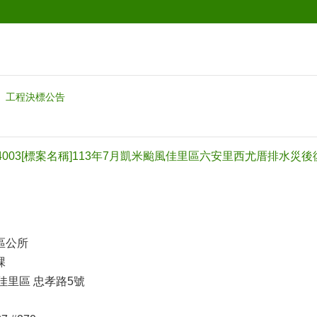
工程決標公告
14003[標案名稱]113年7月凱米颱風佳里區六安里西尤厝排水災
區公所
課
 佳里區 忠孝路5號