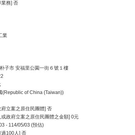
業務] 否
工業
義縣 朴子市 安福里公園一街６號１樓
22
元
blic of China (Taiwan))
府立案之原住民團體] 否
或政府立案之原住民團體之金額] 0元
 - 114/05/03 (預估)
100人] 否