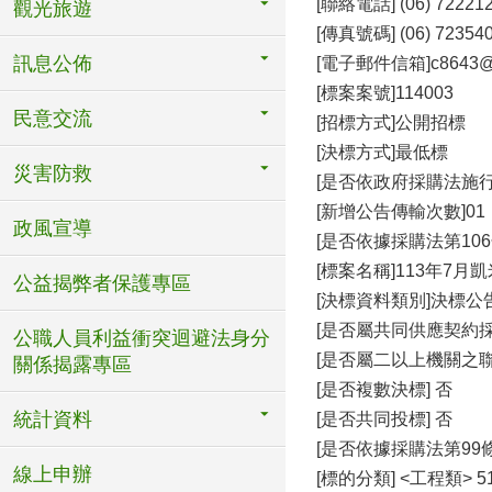
[聯絡電話] (06) 722212
觀光旅遊
[傳真號碼] (06) 72354
訊息公佈
[電子郵件信箱]c8643@mai
[標案案號]114003
民意交流
[招標方式]公開招標
[決標方式]最低標
災害防救
[是否依政府採購法施行
[新增公告傳輸次數]01
政風宣導
[是否依據採購法第106
[標案名稱]113年7
公益揭弊者保護專區
[決標資料類別]決標公
[是否屬共同供應契約採
公職人員利益衝突迴避法身分
[是否屬二以上機關之聯
關係揭露專區
[是否複數決標] 否
統計資料
[是否共同投標] 否
[是否依據採購法第99條
線上申辦
[標的分類] <工程類>