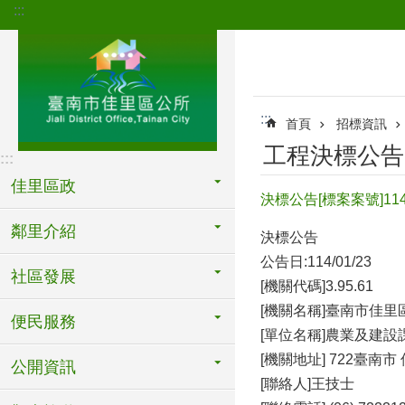
:::
跳到主要內容區塊
:::
首頁
招標資訊
工程決標公告
:::
佳里區政
決標公告[標案案號]1
鄰里介紹
決標公告
公告日:114/01/23
社區發展
[機關代碼]3.95.61
[機關名稱]臺南市佳里
便民服務
[單位名稱]農業及建設
[機關地址] 722臺南市
公開資訊
[聯絡人]王技士