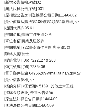
[新增公告傳輸次數]02
[無法決標公告序號] 001
[原招標公告之刊登採購公報日期]114/04/02
[是否依據採購法第106條第1項第1款辦理] 否
[機關代碼]3.95.61
[機關名稱]臺南市佳里區公所
[單位名稱]農業及建設課
[機關地址] 722臺南市佳里區 忠孝路5號
[聯絡人]蔡技士
[聯絡電話] (06) 7222127 # 268
[傳真號碼] (06) 7235406
[電子郵件信箱]64956209@mail.tainan.gov.tw
[是否複數決標] 否
[標的分類] <工程類> 5139 其他土木工程
[採購金額級距] 未達公告金額
[原無法決標公告日期]114/04/09
[無法決標公告日期]114/04/09