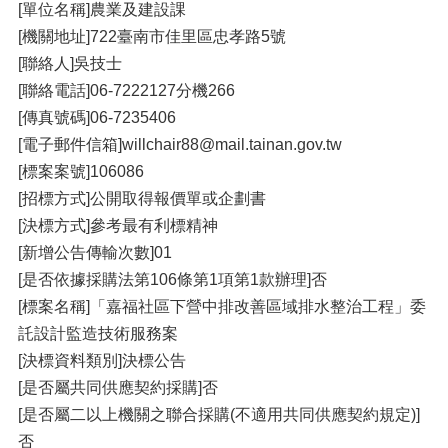
[單位名稱]農業及建設課
[機關地址]722臺南市佳里區忠孝路5號
[聯絡人]吳技士
[聯絡電話]06-7222127分機266
[傳真號碼]06-7235406
[電子郵件信箱]willchair88@mail.tainan.gov.tw
[標案案號]106086
[招標方式]公開取得報價單或企劃書
[決標方式]參考最有利標精神
[新增公告傳輸次數]01
[是否依據採購法第106條第1項第1款辦理]否
[標案名稱]「嘉福社區下營中排改善區域排水整治工程」委
託設計監造技術服務案
[決標資料類別]決標公告
[是否屬共同供應契約採購]否
[是否屬二以上機關之聯合採購(不適用共同供應契約規定)]
否