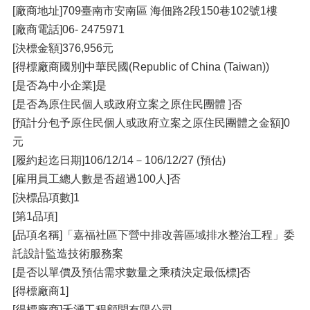
[廠商地址]709臺南市安南區 海佃路2段150巷102號1樓
[廠商電話]06- 2475971
[決標金額]376,956元
[得標廠商國別]中華民國(Republic of China (Taiwan))
[是否為中小企業]是
[是否為原住民個人或政府立案之原住民團體 ]否
[預計分包予原住民個人或政府立案之原住民團體之金額]0
元
[履約起迄日期]106/12/14－106/12/27 (預估)
[雇用員工總人數是否超過100人]否
[決標品項數]1
[第1品項]
[品項名稱]「嘉福社區下營中排改善區域排水整治工程」委
託設計監造技術服務案
[是否以單價及預估需求數量之乘積決定最低標]否
[得標廠商1]
[得標廠商]禾湧工程顧問有限公司