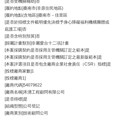
[是否受機關補助]否
[履約地點]臺南市(非原住民地區)
[履約地點(含地區)]臺南市－佳里區
[是否於招標文件載明優先決標予身心障礙福利機構團體或
庇護工場]否
[是否含特別預算]否
[歸屬計畫類別]非屬愛台十二項計畫
[本案採購契約是否採用主管機關訂定之範本]是
[本案採購契約是否採用主管機關訂定之最新版範本]是
[本案評選項目是否包含廠商企業社會責任（CSR）指標]是
[投標廠商家數]1
[投標廠商1]
[廠商代碼]54079622
[廠商名稱]禾湧工程顧問有限公司
[是否得標]是
[組織型態]公司登記
[廠商業別]技術顧問公司