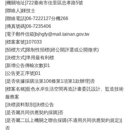
[機關地址]722臺南市佳里區忠孝路5號
[聯絡人]鍾技士
[聯絡電話]06-7222127分機266
[傳真號碼]06-7235406
[電子郵件信箱]bjhgfy@mail.tainan.gov.tw
[標案案號]107033
[招標方式]限制性招標(經公開評選或公開徵求)
[決標方式]準用最有利標
[新增公告傳輸次數]01
[公告更正序號]01
[是否依據採購法第106條第1項第1款辦理]否
[標案名稱]藍色水岸生活空間再造計畫委託設計、監造技術
服務案
[決標資料類別]決標公告
[是否屬共同供應契約採購]否
[是否屬二以上機關之聯合採購(不適用共同供應契約規定)]
否