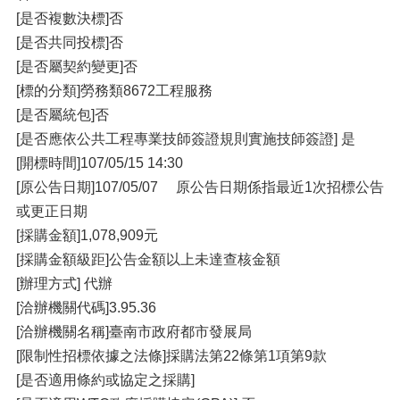
[是否複數決標]否
[是否共同投標]否
[是否屬契約變更]否
[標的分類]勞務類8672工程服務
[是否屬統包]否
[是否應依公共工程專業技師簽證規則實施技師簽證] 是
[開標時間]107/05/15 14:30
[原公告日期]107/05/07 原公告日期係指最近1次招標公告
或更正日期
[採購金額]1,078,909元
[採購金額級距]公告金額以上未達查核金額
[辦理方式] 代辦
[洽辦機關代碼]3.95.36
[洽辦機關名稱]臺南市政府都市發展局
[限制性招標依據之法條]採購法第22條第1項第9款
[是否適用條約或協定之採購]