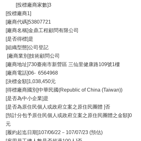
[投標廠商家數]3
[投標廠商1]
[廠商代碼]53807721
[廠商名稱]金鼎工程顧問有限公司
[是否得標]是
[組織型態]公司登記
[廠商業別]技術顧問公司
[廠商地址]730臺南市新營區 三仙里健康路109號1樓
[廠商電話]06- 6564968
[決標金額]1,038,450元
[得標廠商國別]中華民國(Republic of China (Taiwan))
[是否為中小企業]是
[是否為原住民個人或政府立案之原住民團體 ]否
[預計分包予原住民個人或政府立案之原住民團體之金額]0
元
[履約起迄日期]107/06/22－107/07/23 (預估)
[雇用員工總人數是否超過100人]否