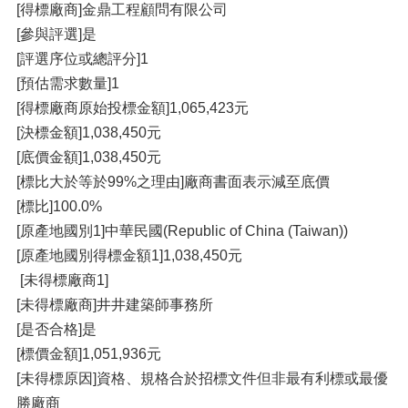
[得標廠商]金鼎工程顧問有限公司
[參與評選]是
[評選序位或總評分]1
[預估需求數量]1
[得標廠商原始投標金額]1,065,423元
[決標金額]1,038,450元
[底價金額]1,038,450元
[標比大於等於99%之理由]廠商書面表示減至底價
[標比]100.0%
[原產地國別1]中華民國(Republic of China (Taiwan))
[原產地國別得標金額1]1,038,450元
[未得標廠商1]
[未得標廠商]井井建築師事務所
[是否合格]是
[標價金額]1,051,936元
[未得標原因]資格、規格合於招標文件但非最有利標或最優
勝廠商