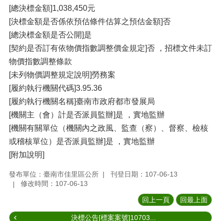
[總決標金額]1,038,450元
[決標金額是否係依預估條件估算之預估金額]否
[總決標金額是否公開]是
[契約是否訂有依物價指數調整價金規定]否 ，招標文件未訂
物價指數調整條款
[未列物價調整規定說明]勞務案
[履約執行機關代碼]3.95.36
[履約執行機關名稱]臺南市政府都市發展局
[機關主（會）計是否派員監辦]是 ，實地監辦
[機關有關單位（機關內之政風、監查（察）、督察、檢核
或稽核單位）是否派員監辦]是 ，實地監辦
[附加說明]
發布單位：臺南市佳里區公所
刊登日期：107-06-13
修改時間：107-06-13
回上一頁
回最上面
決標公告[標案案號]10703...