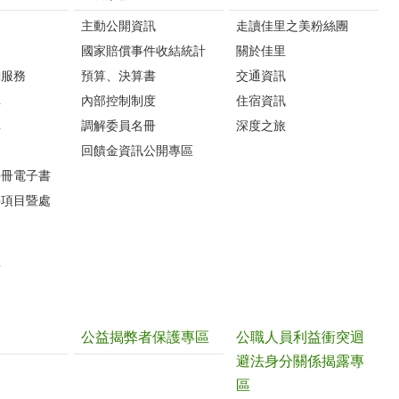
主動公開資訊
走讀佳里之美粉絲團
國家賠償事件收結統計
關於佳里
詢服務
預算、決算書
交通資訊
車
內部控制制度
住宿資訊
車
調解委員名冊
深度之旅
圖
回饋金資訊公開專區
手冊電子書
件項目暨處
請
公益揭弊者保護專區
公職人員利益衝突迴
避法身分關係揭露專
區