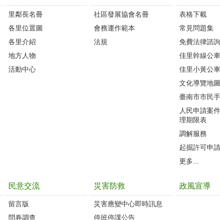
里鄰長名冊
社區發展協會名冊
表格下載
各里位置圖
會務運作範本
常見問題集
各里介紹
法規
免費法律諮
地方人物
佳里幹線公
活動中心
佳里小黃公
文化導覽地
臺南市市民
人民申請案
理期限表
調解服務
起掘許可申
更多...
民意交流
災害防救
政風宣導
留言版
災害應變中心即時訊息
問卷調查
停班停課公告