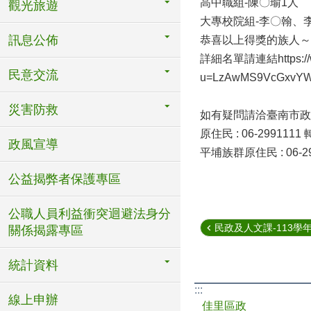
高中職組-陳〇瑜1人
觀光旅遊
大專校院組-李〇翰、
訊息公佈
恭喜以上得獎的族人～
詳細名單請連結https://w3f
民意交流
u=LzAwMS9VcGxvYWQ
災害防救
如有疑問請洽臺南市政
原住民 : 06-299111
政風宣導
平埔族群原住民 : 06-2
公益揭弊者保護專區
公職人員利益衝突迴避法身分
民政及人文課-113學年度
關係揭露專區
統計資料
:::
線上申辦
佳里區政