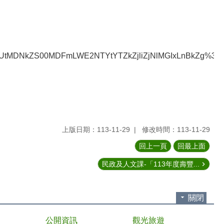
ZS00MDFmLWE2NTYtYTZkZjliZjNlMGIxLnBkZg%3d%3d&n=KOW
上版日期：113-11-29
修改時間：113-11-29
回上一頁
回最上面
民政及人文課-「113年度壽豐...
關閉
公開資訊
觀光旅遊