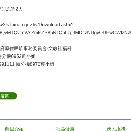
李〇恩等2人
s.tainan.gov.tw/Download.ashx?
vMTQvcmVsZmlsZS85NzQ5Lzg3MDczNDgvODEwOWIzNzUtMDNk
府原住民族事務委員會-文教社福科
1 轉分機8952劉小姐
991111 轉分機8970蔡小姐
第1...
鄰里介紹
社區發展
便民服務