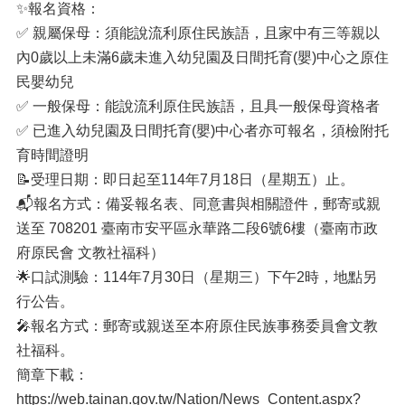
✨報名資格：
✅ 親屬保母：須能說流利原住民族語，且家中有三等親以
內0歲以上未滿6歲未進入幼兒園及日間托育(嬰)中心之原住
民嬰幼兒
✅ 一般保母：能說流利原住民族語，且具一般保母資格者
✅ 已進入幼兒園及日間托育(嬰)中心者亦可報名，須檢附托
育時間證明
📝受理日期：即日起至114年7月18日（星期五）止。
📬報名方式：備妥報名表、同意書與相關證件，郵寄或親
送至 708201 臺南市安平區永華路二段6號6樓（臺南市政
府原民會 文教社福科）
🌟口試測驗：114年7月30日（星期三）下午2時，地點另
行公告。
🎤報名方式：郵寄或親送至本府原住民族事務委員會文教
社福科。
簡章下載：
https://web.tainan.gov.tw/Nation/News_Content.aspx?