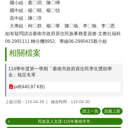
國小組：蔡〇玥、陳〇曄
國中組：楊〇晴、楊〇恬
高中組：陳〇淳
大專組：柯〇群、楊〇華、陳〇瑜、李〇翰、李〇恩
如有疑問請洽臺南市政府原住民族事務委員會-文教社福科
06-2991111 轉分機8952、專線06-2990415蔡小姐
相關檔案
114學年度第一學期「臺南市政府原住民學生獎助學
金」核定名單
pdf(440.87 KB)
上版日期：115-04-28
修改時間：115-04-30
回上一頁
回最上面
民政及人文課-115年臺南市市...