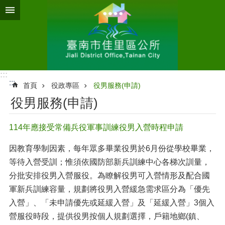
跳到主要內容區塊
:::
:::
首頁
役政專區
役男服務(申請)
役男服務(申請)
114年應接受常備兵役軍事訓練役男入營時程申請
因教育學制因素，每年眾多畢業役男於6月份從學校畢業，
等待入營受訓；惟須依國防部新兵訓練中心各梯次訓量，
分批安排役男入營服役。為瞭解役男可入營情形及配合國
軍新兵訓練容量，規劃將役男入營緩急需求區分為「優先
入營」、「未申請優先或延緩入營」及「延緩入營」3個入
營服役時段，提供役男按個人規劃選擇，戶籍地鄉(鎮、