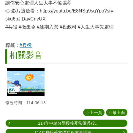
讓你安心處理人生大事不慌張✌️
👉影片這邊看：https://youtu.be/E8NSq9sgYpo?si=-
sku6pJlDavCnvUX
#兵役 #徵集令 #延期入營 #役政司 #人生大事先處理
標籤：
#兵役
相關影音
修改時間：114-06-13
回上一頁
回最上面
114年申請分階段接受常備兵役...
114年應接受常備兵役軍事訓練...