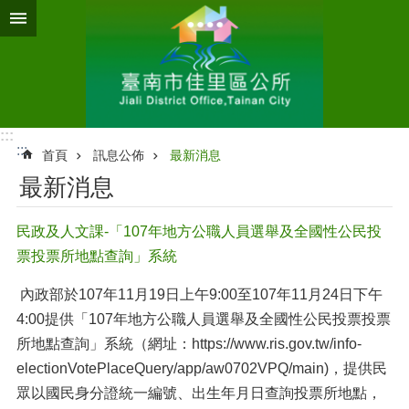
跳到主要內容區塊
:::
:::
首頁
訊息公佈
最新消息
最新消息
民政及人文課-「107年地方公職人員選舉及全國性公民投
票投票所地點查詢」系統
內政部於
107
年
11
月
19
日上午
9:00
至
107
年
11
月
24
日下午
4:00
提供「
107
年地方公職人員選舉及全國性公民投票投票
所地點查詢」系統（網址：
https://www.ris.gov.tw/info-
electionVotePlaceQuery/app/aw0702VPQ/main)
，提供民
眾以國民身分證統一編號、出生年月日查詢投票所地點，