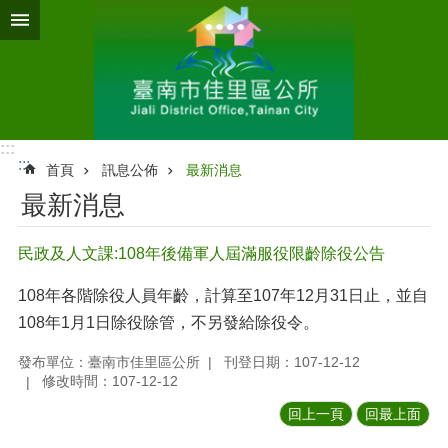
跳到主要內容區塊
:::
:::
首頁
訊息公佈
最新消息
最新消息
民政及人文課:108年後備軍人屆滿服役限齡除役公告
108
年各階除役人員年齡，計算至
107
年
12
月
31
日止，並自
108
年
1
月
1
日除役除管，不另發給除役令。
發布單位：臺南市佳里區公所
刊登日期：107-12-12
修改時間：107-12-12
回上一頁
回最上面