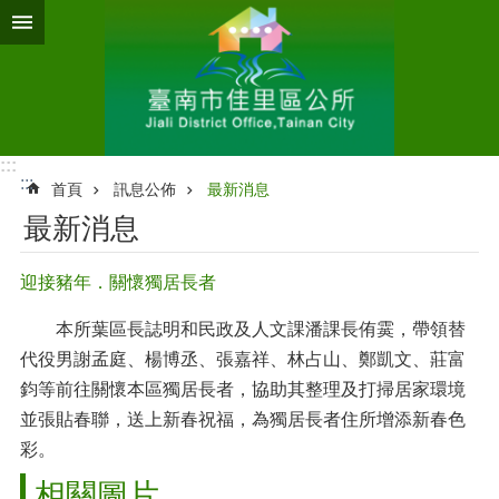
跳到主要內容區塊
:::
:::
首頁
訊息公佈
最新消息
最新消息
迎接豬年．關懷獨居長者
本所葉區長誌明和民政及人文課潘課長侑霙，帶領替
代役男謝孟庭、楊博丞、張嘉祥、林占山、鄭凱文、莊富
鈞等前往關懷本區獨居長者，協助其整理及打掃居家環境
並張貼春聯，送上新春祝福，為獨居長者住所增添新春色
彩。
相關圖片