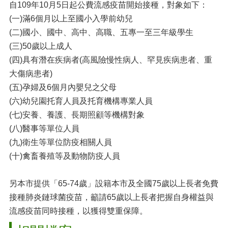
自109年10月5日起公費流感疫苗開始接種，對象如下：
(一)滿6個月以上至國小入學前幼兒
(二)國小、國中、高中、高職、五專一至三年級學生
(三)50歲以上成人
(四)具有潛在疾病者(高風險慢性病人、罕見疾病患者、重
大傷病患者)
(五)孕婦及6個月內嬰兒之父母
(六)幼兒園托育人員及托育機構專業人員
(七)安養、養護、長期照顧等機構對象
(八)醫事等單位人員
(九)衛生等單位防疫相關人員
(十)禽畜養殖等及動物防疫人員
另本市提供「65-74歲」設籍本市及全國75歲以上長者免費
接種肺炎鏈球菌疫苗，籲請65歲以上長者把握自身權益與
流感疫苗同時接種，以獲得雙重保障。