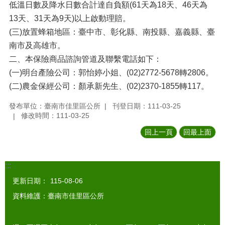
低溫日數及降水日數合計達自負額(61天為18天、46天為
13天、31天為9天)以上啟動理賠。
(三)放置蜂箱地區：臺中市、彰化縣、南投縣、嘉義縣、臺
南市及高雄市。
二、本保險商品諮詢管道及聯繫電話如下：
(一)明台產險公司：郭怡婷小姐、(02)2772-5678轉2806。
(二)農金保經公司：顏承新先生、(02)2370-1855轉117。
發布單位：臺南市佳里區公所
刊登日期：111-03-25
修改時間：111-03-25
回上一頁
回最上面
:::
更新日期：
115-08-06
資料維護：臺南市佳里區公所