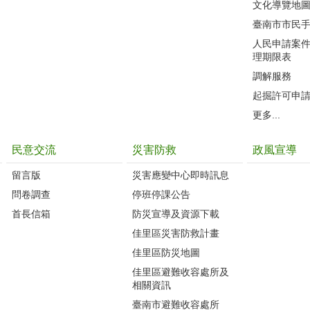
文化導覽地
臺南市市民
人民申請案
理期限表
調解服務
起掘許可申
更多...
民意交流
災害防救
政風宣導
留言版
災害應變中心即時訊息
問卷調查
停班停課公告
首長信箱
防災宣導及資源下載
佳里區災害防救計畫
佳里區防災地圖
佳里區避難收容處所及
相關資訊
臺南市避難收容處所