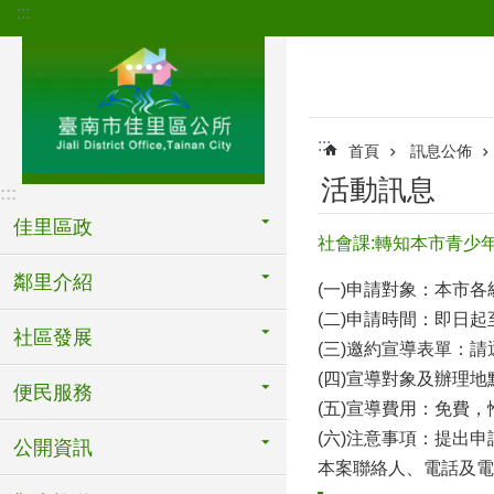
:::
跳到主要內容區塊
:::
首頁
訊息公佈
活動訊息
:::
佳里區政
社會課:轉知本市青少
鄰里介紹
(一)申請對象：本市
(二)申請時間：即日起
社區發展
(三)邀約宣導表單：請逕至網
(四)宣導對象及辦理
便民服務
(五)宣導費用：免費
(六)注意事項：提出
公開資訊
本案聯絡人、電話及電子郵件