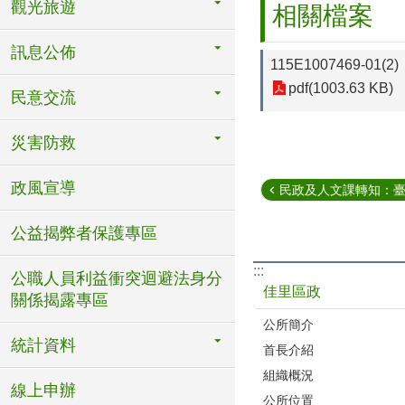
觀光旅遊
相關檔案
訊息公佈
115E1007469-01(2)
pdf(1003.63 KB)
民意交流
災害防救
政風宣導
​民政及人文課轉知：臺南
公益揭弊者保護專區
:::
公職人員利益衝突迴避法身分
佳里區政
關係揭露專區
公所簡介
統計資料
首長介紹
組織概況
線上申辦
公所位置