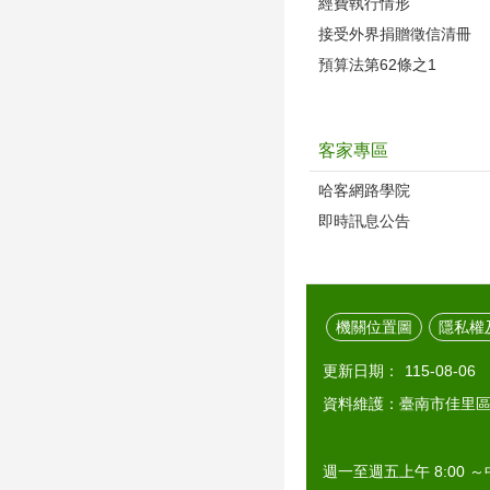
經費執行情形
接受外界捐贈徵信清冊
預算法第62條之1
客家專區
哈客網路學院
即時訊息公告
機關位置圖
隱私權
更新日期：
115-08-06
資料維護：臺南市佳里
週一至週五上午 8:00 ～