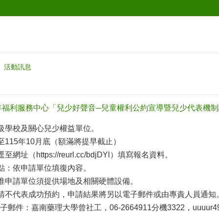
活動訊息
年福利服務中心「兒少好聲音─兒童權利公約宣導暨兒少代表機
各級學校及關心兒少權益單位。
至115年10月底（額滿將提早截止）
址（https://reurl.cc/bdjDYl）填寫報名資料。
地點：依申請單位填復內容。
，惟申請單位須提供場地及相關硬體設備。
申請不代表成功預約，申請結果將另以電子郵件或由專責人員通知
：嘉南藥理大學曾社工，06-2664911分機3322，uuuur4991