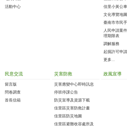
活動中心
佳里小黃公
文化導覽地
臺南市市民
人民申請案
理期限表
調解服務
起掘許可申
更多...
民意交流
災害防救
政風宣導
留言版
災害應變中心即時訊息
問卷調查
停班停課公告
首長信箱
防災宣導及資源下載
佳里區災害防救計畫
佳里區防災地圖
佳里區避難收容處所及