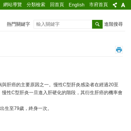
網站導覽
分類檢索
回首頁
市府首頁
English
搜尋
熱門關鍵字
進階搜尋
與肝癌的主要原因之一。慢性C型肝炎感染者在經過20至
癌，慢性C型肝炎一旦進入肝硬化的階段，其衍生肝癌的機率會
前出生至79歲，終身一次。