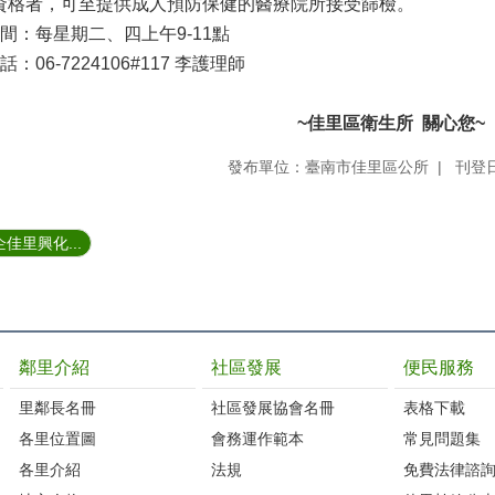
資格者，可至提供成人預防保健的醫療院所接受篩檢。
間：每星期二、四上午9-11點
06-7224106#117 李護理師
~
佳里區衛生所 關心您~
發布單位：臺南市佳里區公所
刊登日
佳里興化...
鄰里介紹
社區發展
便民服務
里鄰長名冊
社區發展協會名冊
表格下載
各里位置圖
會務運作範本
常見問題集
各里介紹
法規
免費法律諮