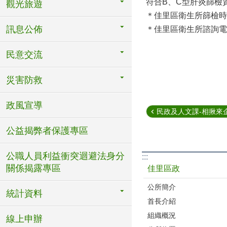
符合B、C型肝炎篩檢
觀光旅遊
＊佳里區衛生所篩檢時
訊息公佈
＊佳里區衛生所諮詢電話：
民意交流
災害防救
政風宣導
民政及人文課-相揪來企
公益揭弊者保護專區
公職人員利益衝突迴避法身分
:::
關係揭露專區
佳里區政
公所簡介
統計資料
首長介紹
組織概況
線上申辦