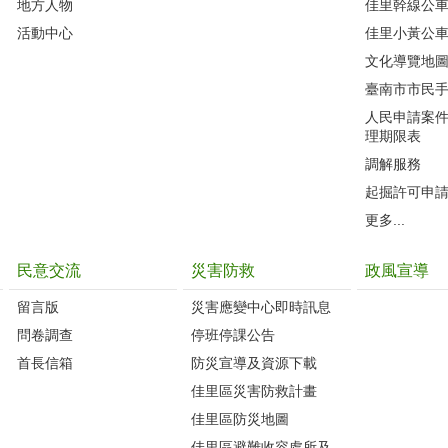
地方人物
佳里幹線公
活動中心
佳里小黃公
文化導覽地
臺南市市民
人民申請案
理期限表
調解服務
起掘許可申
更多...
民意交流
災害防救
政風宣導
留言版
災害應變中心即時訊息
問卷調查
停班停課公告
首長信箱
防災宣導及資源下載
佳里區災害防救計畫
佳里區防災地圖
佳里區避難收容處所及