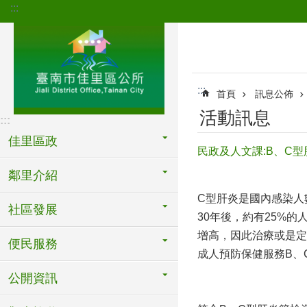
:::
跳到主要內容區塊
:::
首頁
訊息公佈
活動訊息
:::
佳里區政
民政及人文課:B、C
鄰里介紹
C型肝炎是國內感染人
社區發展
30年後，約有25%
增高，因此治療或是定
便民服務
成人預防保健服務B、C
公開資訊