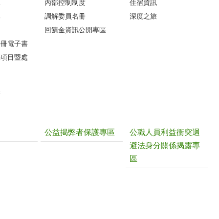
車
內部控制制度
住宿資訊
車
調解委員名冊
深度之旅
圖
回饋金資訊公開專區
手冊電子書
件項目暨處
請
公益揭弊者保護專區
公職人員利益衝突迴
避法身分關係揭露專
區