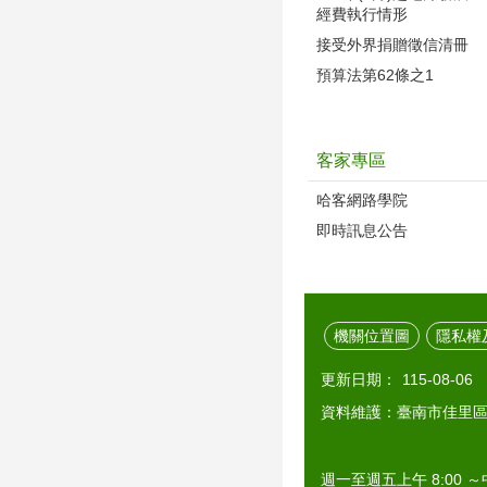
經費執行情形
接受外界捐贈徵信清冊
預算法第62條之1
客家專區
哈客網路學院
即時訊息公告
機關位置圖
隱私權
更新日期：
115-08-06
資料維護：臺南市佳里
週一至週五上午 8:00 ～