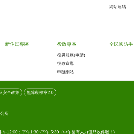
網站連結
新住民專區
役政專區
全民國防手
役男服務(申請)
役政宣導
申辦網站
及安全政策
無障礙標章2.0
區公所
中午12:00；下午1:30~下午 5:30（中午留有人力但只收件喔！)