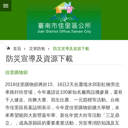
跳到主要內容區塊
:::
:::
首頁
災害防救
防災宣導及資源下載
防災宣導及資源下載
佳里購物節
2018佳里購物節將於15、16日2天在蕭壠水圳彩虹橋旁忠
孝路封街登場，今年邀請近100家知名廠商設攤參展，還有
千人健走、街舞大賽、寫生比賽、一元競標等活動。台南
市佳里區長葉誌明表示，今年度佳里購物節擴大舉辦，未
來希望能與大新營嘉年華、新化年貨大街等活動「三足鼎
立」，成為原縣區的重要產業活動，另宣導消防知識及互