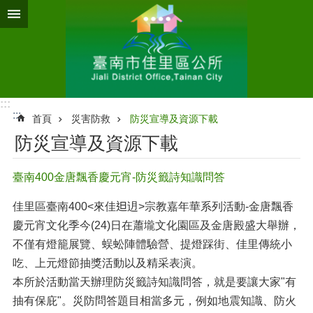
跳到主要內容區塊
:::
:::
首頁
災害防救
防災宣導及資源下載
防災宣導及資源下載
臺南400金唐飄香慶元宵-防災籤詩知識問答
佳里區臺南400<來佳𨑨迌>宗教嘉年華系列活動-金唐飄香
慶元宵文化季今(24)日在蕭壠文化園區及金唐殿盛大舉辦，
不僅有燈籠展覽、蜈蚣陣體驗營、提燈踩街、佳里傳統小
吃、上元燈節抽獎活動以及精采表演。
本所於活動當天辦理防災籤詩知識問答，就是要讓大家"有
抽有保庇"。災防問答題目相當多元，例如地震知識、防火