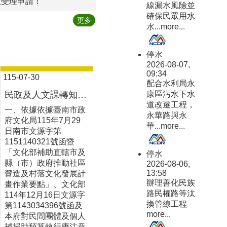
止受理申請！
線漏水風險並
確保民眾用水
更多
水...
more...
停水
2026-08-07,
09:34
115-07-30
配合水利局永
民政及人文課轉知：116年度臺南市社區營造徵選須知
康區污水下水
道改遷工程，
​一、依據依據臺南市政
永華路與永
府文化局115年7月29
華...
more...
日南市文源字第
1151140321號函暨
「文化部補助直轄市及
停水
縣（市）政府推動社區
2026-08-06,
13:58
營造及村落文化發展計
辦理善化民族
畫作業要點」、文化部
路民權路等汰
114年12月16日文源字
換管線工程
第1143034396號函及
more...
本府對民間團體及個人
補捐助預算執行應注意