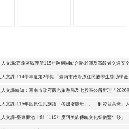
及人文課:嘉義區監理所115年跨機關結合路老師及高齡者交通安
文課-114學年度第2學期「臺南市政府原住民族學生獎助學金」，即日起至本（115）年9
及人文課轉知：臺南市政府觀光旅遊局及七股區公所辦理「2026
人文課-115年度原住民族語「考照培鷹班」、「師資登高班」人才
及人文課-臺東縣池上鄉「115年度阿美族傳統文化祭儀豐年祭」