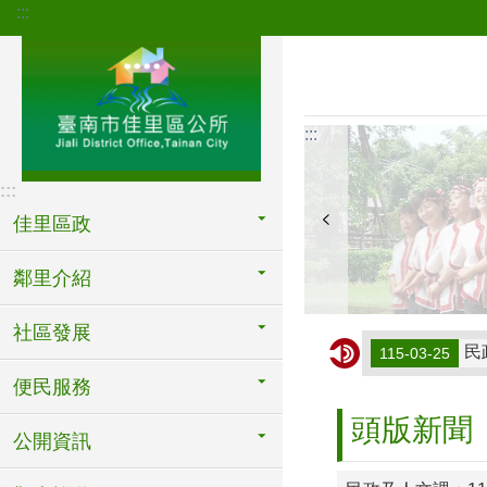
:::
跳到主要內容區塊
:::
:::
佳里區政
鄰里介紹
社區發展
民
115-03-25
便民服務
民
115-04-08
頭版新聞
公開資訊
民
115-04-07