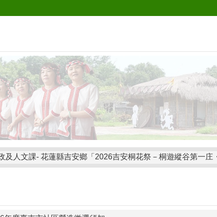
政及人文課- 花蓮縣吉安鄉「2026吉安桐花祭－桐遊縱谷第一
政及人文課- 「2026桐花祭」三行詩徵選活動
政及人文課- 「115年度臺南市客語能力認證暨輔導獎勵計畫」