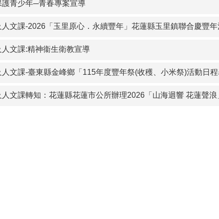
保護青少年─青春專案宣導
及人文課-2026「玉里原心．永續豐年」花蓮縣玉里鎮聯合慶豐年
及人文課:精神衞生衛教宣導
人文課-臺東縣金峰鄉「115年度豐年祭(收穫、小米祭)活動日
及人文課轉知：花蓮縣花蓮市公所辦理2026「山海迴響 花蓮聲