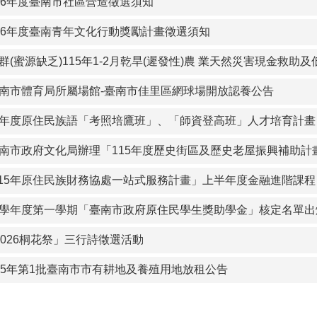
政及人文課- 明新科技大學115學年度第五屆企業管理系管理碩
16年度臺南市社區營造徵選須知
政及人文課：本市「佳里區第5公墓(土地地號：佳里段390地號)
16年度臺南青年文化行動獎勵計畫徵選須知
(蜜源缺乏)115年1-2月乾旱(遲發性)農 業天然災害現金救助
南市體育局所屬場館-臺南市佳里區網球場開放認養公告
15年度原住民族語「考照培鷹班」、「師資登高班」人才培育計畫
南市政府文化局辦理「115年度歷史街區及歷史老屋振興補助計
115年原住民族財務協處一站式服務計畫」上半年度金融進階課程
14學年度第一學期「臺南市政府原住民學生獎助學金」核定名單
2026桐花祭」三行詩徵選活動
15年第1批臺南市市有耕地及養殖用地放租公告