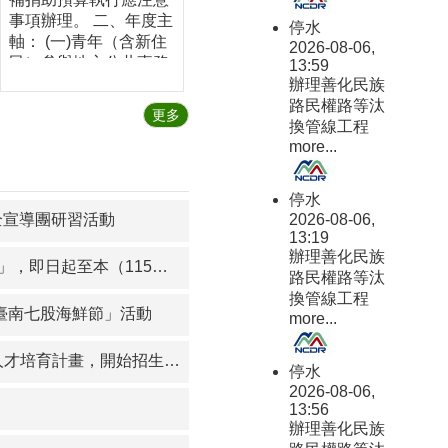
事項辦理。 二、年度主
停水
軸： (一)青年（含新住
2026-08-06,
民）參與地方公共事務
13:59
及基礎社造之培力。
辦理善化民族
(二)涉及社區母語、社
路民權路等汰
更多
區生態及風土飲食等相
換管線工程
關計畫。 (三)鼓勵多元
more...
群體參與及跨議題合
作，促進不同世代、性
停水
別、族群、文化背景及
2026-08-06,
全宣導團研習活動
區域間之交流與對話，
13:19
發展具多元交織性之社
辦理善化民族
月30日(星期三)受理申請中～
區營造行動。 三、申請
路民權路等汰
資格： (一)申請單位若
換管線工程
臺南七股海鮮節」活動
為機關或組織，須為各
more...
級學校、依法登記立案
之團體組織（不含政治
培育計畫，開始招生囉~~
停水
團體）、法人、大專院
2026-08-06,
校或公寓大廈管理委員
13:56
會；所提計畫內容亦須
辦理善化民族
於本市轄內執行。 (二)