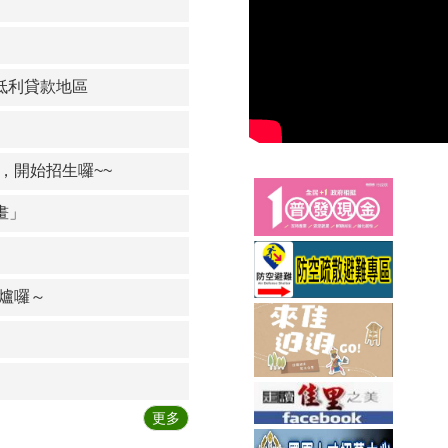
士原住民在職專班招生囉
」用地範圍內有(無)主墳墓遷葬事宜
及低利貸款地區
，開始招生囉~~
畫」
出爐囉～
更多