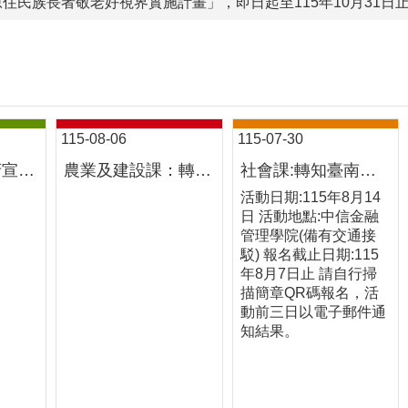
原住民族長者敬老好視界實施計畫」，即日起至115年10月31日
115-08-06
115-07-30
轉知臺南市政府宣導：「你的守護不該鬆懈─請勿讓孩子在道路玩耍」。
農業及建設課：轉知國立嘉義大學校執行「農作物農藥殘留質譜快檢行動檢測車計畫」 質譜快檢行動車麻豆農會駐點活動。
社會課:轉知臺南市政府辦理【脫貧自立計畫】-金融職人養成「技」，即日起歡迎年滿16歲至未滿25歲之低收入戶、中低收入戶或弱勢家庭青年踴躍報名參加，名額有限，主辦單位擁有最終資格審查權。
活動日期:115年8月14
日 活動地點:中信金融
管理學院(備有交通接
駁) 報名截止日期:115
年8月7日止 請自行掃
描簡章QR碼報名，活
動前三日以電子郵件通
知結果。