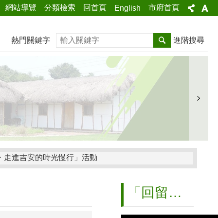
網站導覽
分類檢索
回首頁
市府首頁
English
搜尋
熱門關鍵字
進階搜尋
庄・走進吉安的時光慢行」活動
「回留佳里」社造影片
修訂