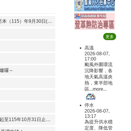
民政及人文課-114學年度第2學期「臺南市政府原住民族學生獎助學金」，即日起至本（115）年9月30日(星期三)受理申請中～
更多
高溫
2026-08-07,
17:00
颱風外圍環流
出爐囉～
沉降影響，各
地天氣高溫炎
熱，東半部地
區...
more...
停水
2026-08-07,
13:17
民政及人文課-臺南市政府115年度辦理「原住民族長者裝置假牙實施計畫」，即日起至115年10月31日止開放申請！
為提升供水穩
定度、降低管