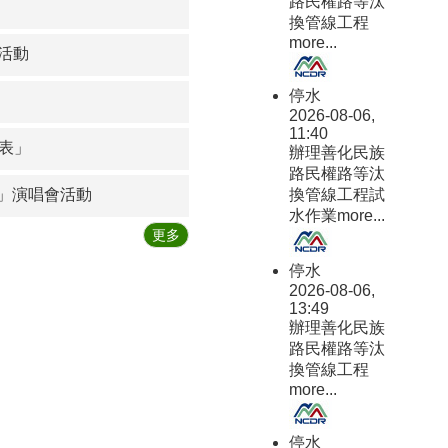
路民權路等汰
申請者須為成年且具完
換管線工程
全行為能力之中華民國
more...
活動
國民，或持有居留證
者，並以個人名義提出
停水
申請；所提計畫內容須
2026-08-06,
於本市轄內執行。 四、
11:40
補助經費：依審查結果
程表」
辦理善化民族
為準，不得逾新臺幣25
路民權路等汰
萬元。 五、提案方式：
換管線工程試
浪」演唱會活動
請於115年9月15日
水作業
more...
（二）前函送計畫書及
更多
相關提案文件至主要執
行區域之區公所，由區
停水
公所彙整於115年9月
2026-08-06,
22日（二）前函送本局
13:49
辦理善化民族
辦理審查。 六、本計畫
路民權路等汰
相關規定及申請表件，
換管線工程
請至臺南市社區總體營
more...
造資訊網：計畫申請/獎
補助作業要點/01.臺南
市社區營造計畫下載(網
停水