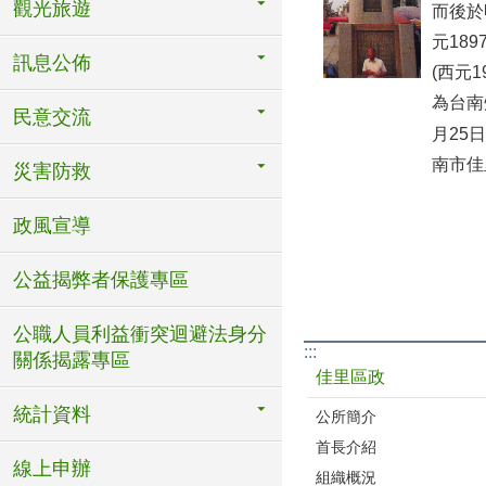
觀光旅遊
而後於
元18
訊息公佈
(西元
為台南
民意交流
月25
南市佳
災害防救
政風宣導
公益揭弊者保護專區
公職人員利益衝突迴避法身分
:::
關係揭露專區
佳里區政
統計資料
公所簡介
首長介紹
線上申辦
組織概況