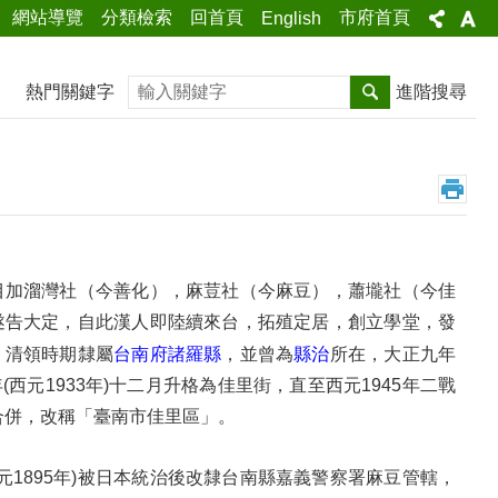
網站導覽
分類檢索
回首頁
市府首頁
English
搜尋
熱門關鍵字
進階搜尋
目加溜灣社（今善化），麻荳社（今麻豆），蕭壠社（今佳
遂告大定，自此漢人即陸續來台，拓殖定居，創立學堂，發
。清領時期隸屬
台南府諸羅縣
，並曾為
縣治
所在，大正九年
西元1933年)十二月升格為佳里街，直至西元1945年二戰
市合併，改稱「臺南市佳里區」。
元1895年)被日本統治後改隸台南縣嘉義警察署麻豆管轄，