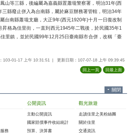
、鳳山等三縣，後編屬為嘉義縣置蕭壠警察署，明治31年(西
同年三縣廢止併入為台南縣，屬於麻豆辦務署管轄，明治34年
改正屬台南縣蕭壠支廳，大正9年(西元1920年)十月一日復改制
月昇格為佳里街，一直到西元1945年二戰後，於民國35年1
佳里鎮，並於民國99年12月25日臺南縣市合併，改稱「臺
03-01-17 上午 10:31:51
更新日期：107-07-18 上午 09:39:45
回上一頁
回最上面
關閉
公開資訊
觀光旅遊
主動公開資訊
走讀佳里之美粉絲團
國家賠償事件收結統計
關於佳里
詢服務
預算、決算書
交通資訊