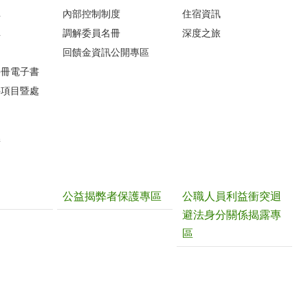
車
內部控制制度
住宿資訊
車
調解委員名冊
深度之旅
圖
回饋金資訊公開專區
手冊電子書
件項目暨處
請
公益揭弊者保護專區
公職人員利益衝突迴
避法身分關係揭露專
區