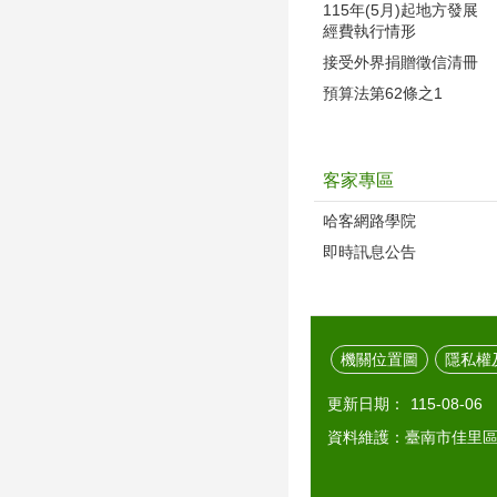
115年(5月)起地方發展
經費執行情形
接受外界捐贈徵信清冊
預算法第62條之1
客家專區
哈客網路學院
即時訊息公告
機關位置圖
隱私權
更新日期：
115-08-06
資料維護：臺南市佳里