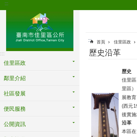
:::
跳到主要內容區塊
:::
首頁
佳里區政
歷史沿革
:::
佳里區政
歷史
鄰里介紹
佳里區
里區）
社區發展
展教育
(西元
便民服務
後實施
沿革
公開資訊
本區在