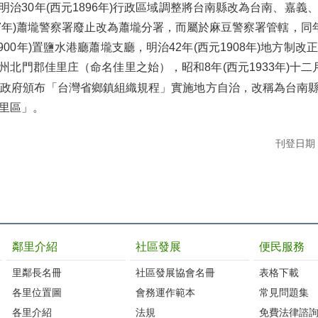
明治30年(西元1896年)行政區域調整將台南縣改為台南、嘉義
97年)蕭壠警察署廢止改為蕭壠分署，而屬於麻豆警察署管轄，
1900年)置鹽水港廳蕭壠支廳，明治42年(西元1908年)地方制
州北門郡佳里庄（命名佳里之始），昭和8年(西元1933年)十二
日政府頒布「台灣省鄉鎮組織規程」實施地方自治，改稱為台南縣
里區」。
刊登日期：1
鄰里介紹
社區發展
便民服務
里鄰長名冊
社區發展協會名冊
表格下載
各里位置圖
會務運作範本
常見問題集
各里介紹
法規
免費法律諮