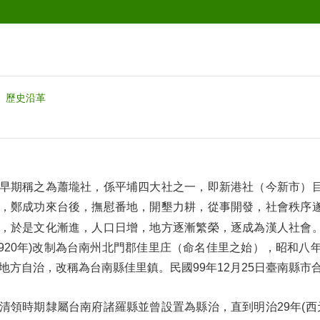
歷史沿革
早期稱之為蕭壠社，係平埔四大社之一，即新港社（今新市）
，鄭成功來台後，撫慰番地，開墾力耕，從事開發，社會秩序
，於是文化漸進，人口日增，地方逐漸繁榮，逐成為漢人社會
1920年)改制為台南州北門郡佳里庄（命名佳里之始），昭和八年(
地方自治，改稱為台南縣佳里鎮。民國99年12月25日臺南縣
清領時期隸屬台南府諸羅縣並曾設置為縣治，直到明治29年(西