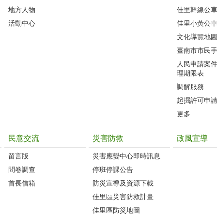
地方人物
佳里幹線公
活動中心
佳里小黃公
文化導覽地
臺南市市民
人民申請案
理期限表
調解服務
起掘許可申
更多...
民意交流
災害防救
政風宣導
留言版
災害應變中心即時訊息
問卷調查
停班停課公告
首長信箱
防災宣導及資源下載
佳里區災害防救計畫
佳里區防災地圖