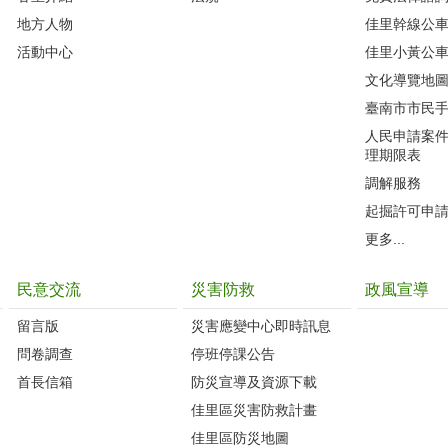
地方人物
佳里幹線公
活動中心
佳里小黃公
文化導覽地
臺南市市民
人民申請案
理期限表
調解服務
起掘許可申
更多...
民意交流
災害防救
政風宣導
留言版
災害應變中心即時訊息
問卷調查
停班停課公告
首長信箱
防災宣導及資源下載
佳里區災害防救計畫
佳里區防災地圖