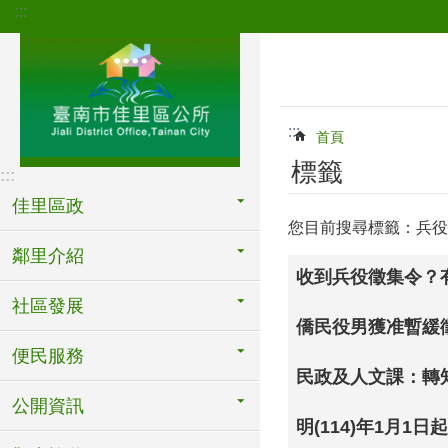
:::
跳到主要內容區塊
:::
首頁
標籤
:::
佳里區政
您目前搜尋標籤：兵役
鄰里介紹
收到兵役徵集令？
社區發展
僑民役男獲准暫緩
便民服務
民政及人文課：轉
公開資訊
明(114)年1月1