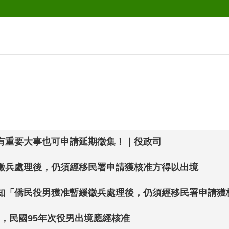
有重要大事也可申請延期徵集！｜役政司
徵兵處理後，仍須經移民署申請獲核准方得以出境
知「僑民役男獲准暫緩徵兵處理後，仍須經移民署申請獲
日起，民國95年次役男出境應經核准