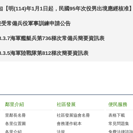
【明(114)年1月1日起，民國95年次役男出境應經核准
段接受常備兵役軍事訓練申請公告
3.3.7海軍艦艇兵第736梯次常備兵簡要資訊表
.3.5海軍陸戰隊第812梯次簡要資訊表
鄰里介紹
社區發展
便民服務
里鄰長名冊
社區發展協會名冊
表格下載
各里位置圖
會務運作範本
常見問題集
各里介紹
法規
免費法律諮