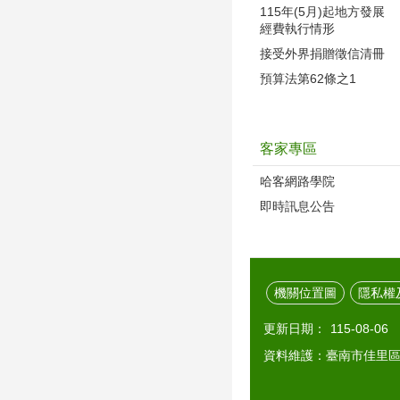
115年(5月)起地方發展
經費執行情形
接受外界捐贈徵信清冊
預算法第62條之1
客家專區
哈客網路學院
即時訊息公告
機關位置圖
隱私權
更新日期：
115-08-06
資料維護：臺南市佳里