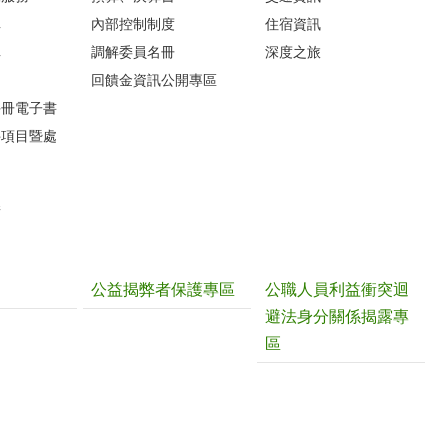
車
內部控制制度
住宿資訊
車
調解委員名冊
深度之旅
圖
回饋金資訊公開專區
手冊電子書
件項目暨處
請
公益揭弊者保護專區
公職人員利益衝突迴
避法身分關係揭露專
區