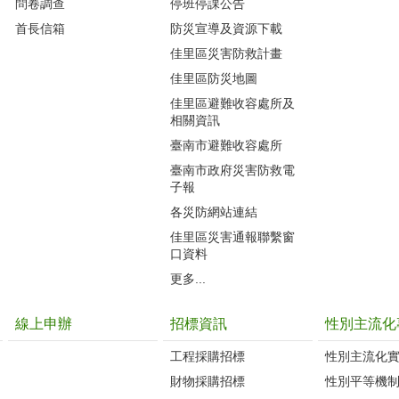
問卷調查
停班停課公告
首長信箱
防災宣導及資源下載
佳里區災害防救計畫
佳里區防災地圖
佳里區避難收容處所及
相關資訊
臺南市避難收容處所
臺南市政府災害防救電
子報
各災防網站連結
佳里區災害通報聯繫窗
口資料
更多...
線上申辦
招標資訊
性別主流化
工程採購招標
性別主流化
財物採購招標
性別平等機