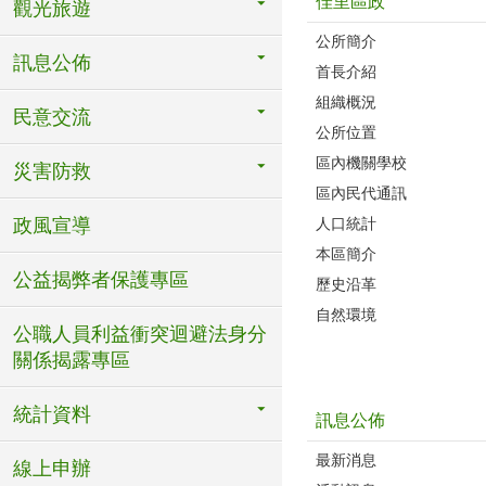
佳里區政
觀光旅遊
公所簡介
訊息公佈
首長介紹
組織概況
民意交流
公所位置
區內機關學校
災害防救
區內民代通訊
政風宣導
人口統計
本區簡介
公益揭弊者保護專區
歷史沿革
自然環境
公職人員利益衝突迴避法身分
關係揭露專區
統計資料
訊息公佈
最新消息
線上申辦