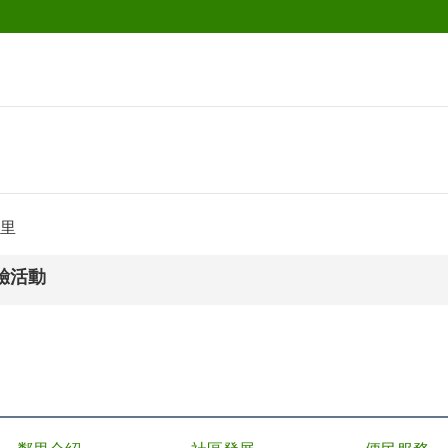
里
驗活動