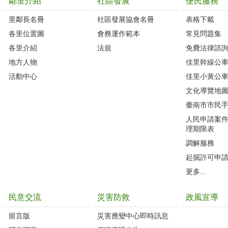
鄰里介紹
社區發展
便民服務
里鄰長名冊
社區發展協會名冊
表格下載
各里位置圖
會務運作範本
常見問題集
各里介紹
法規
免費法律諮
地方人物
佳里幹線公
活動中心
佳里小黃公
文化導覽地
臺南市市民
人民申請案
理期限表
調解服務
起掘許可申
更多...
民意交流
災害防救
政風宣導
留言版
災害應變中心即時訊息