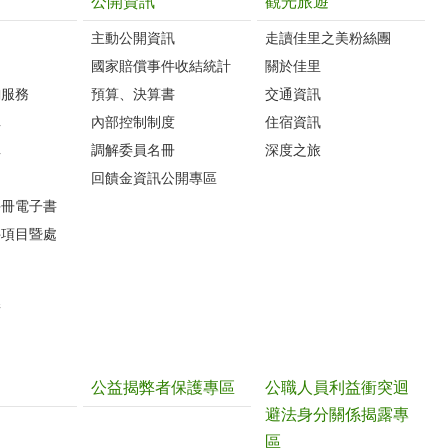
公開資訊
觀光旅遊
主動公開資訊
走讀佳里之美粉絲團
國家賠償事件收結統計
關於佳里
詢服務
預算、決算書
交通資訊
車
內部控制制度
住宿資訊
車
調解委員名冊
深度之旅
圖
回饋金資訊公開專區
手冊電子書
件項目暨處
請
公益揭弊者保護專區
公職人員利益衝突迴
避法身分關係揭露專
區