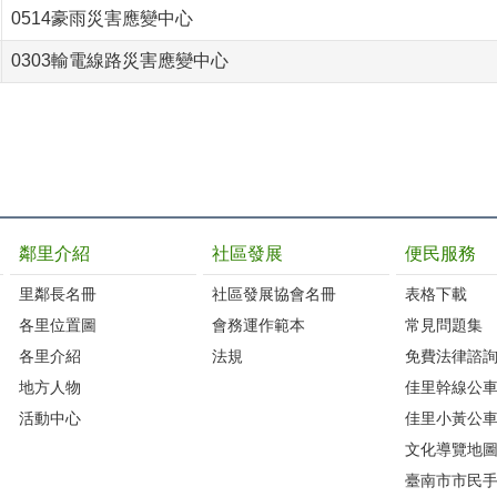
0514豪雨災害應變中心
0303輸電線路災害應變中心
鄰里介紹
社區發展
便民服務
里鄰長名冊
社區發展協會名冊
表格下載
各里位置圖
會務運作範本
常見問題集
各里介紹
法規
免費法律諮
地方人物
佳里幹線公
活動中心
佳里小黃公
文化導覽地
臺南市市民