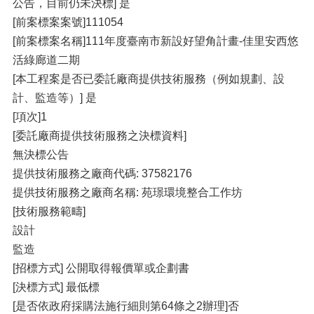
公告，目前仍未決標] 是
[前案標案案號]111054
[前案標案名稱]111年度臺南市新設好望角計畫-佳里安西悠
活綠廊道二期
[本工程案是否已委託廠商提供技術服務（例如規劃、設
計、監造等）] 是
[項次]1
[委託廠商提供技術服務之決標資料]
無決標公告
提供技術服務之廠商代碼: 37582176
提供技術服務之廠商名稱: 苑璟環境整合工作坊
[技術服務範疇]
設計
監造
[招標方式] 公開取得報價單或企劃書
[決標方式] 最低標
[是否依政府採購法施行細則第64條之2辦理]否