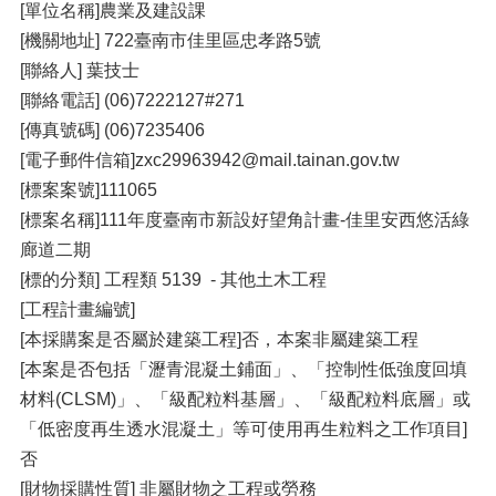
[單位名稱]農業及建設課
[機關地址] 722臺南市佳里區忠孝路5號
[聯絡人] 葉技士
[聯絡電話] (06)7222127#271
[傳真號碼] (06)7235406
[電子郵件信箱]zxc29963942@mail.tainan.gov.tw
[標案案號]111065
[標案名稱]111年度臺南市新設好望角計畫-佳里安西悠活綠
廊道二期
[標的分類] 工程類 5139 - 其他土木工程
[工程計畫編號]
[本採購案是否屬於建築工程]否，本案非屬建築工程
[本案是否包括「瀝青混凝土鋪面」、「控制性低強度回填
材料(CLSM)」、「級配粒料基層」、「級配粒料底層」或
「低密度再生透水混凝土」等可使用再生粒料之工作項目]
否
[財物採購性質] 非屬財物之工程或勞務