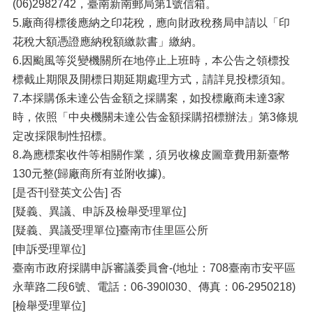
(06)2982742，臺南新南郵局第1號信箱。
5.廠商得標後應納之印花稅，應向財政稅務局申請以「印
花稅大額憑證應納稅額繳款書」繳納。
6.因颱風等災變機關所在地停止上班時，本公告之領標投
標截止期限及開標日期延期處理方式，請詳見投標須知。
7.本採購係未達公告金額之採購案，如投標廠商未達3家
時，依照「中央機關未達公告金額採購招標辦法」第3條規
定改採限制性招標。
8.為應標案收件等相關作業，須另收橡皮圖章費用新臺幣
130元整(歸廠商所有並附收據)。
[是否刊登英文公告] 否
[疑義、異議、申訴及檢舉受理單位]
[疑義、異議受理單位]臺南市佳里區公所
[申訴受理單位]
臺南市政府採購申訴審議委員會-(地址：708臺南市安平區
永華路二段6號、電話：06-390l030、傳真：06-2950218)
[檢舉受理單位]