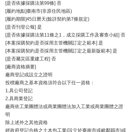
[是否依據採購法第99條] 否
[履約地點]臺南市(非原住民地區)
[履約期限]45日曆天(餘詳契約第7條規定)
[是否刊登公報] 是
[是否依據採購法第11條之1，成立採購工作及審查小組] 否
[本案採購契約是否採用主管機關訂定之範本] 是
[本案採購契約是否採用主管機關訂定之最新版範本] 是
[是否屬災區重建工程] 否
[廠商資格摘要]
廠商登記或設立之證明
投標廠商之基本資格須符合以下任一資格：
1.具公司登記
2.具商業登記
廠商依工業團體法或商業團體法加入工業或商業團體之證
明
除上述外之其他資格
經政府登記合格之土木包工業(設立於臺南市或毗鄰縣市)或