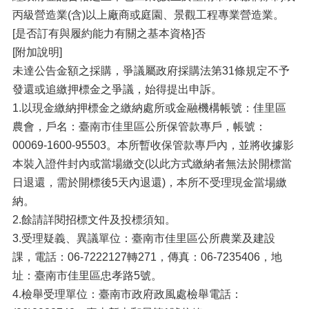
丙級營造業(含)以上廠商或庭園、景觀工程專業營造業。
[是否訂有與履約能力有關之基本資格]否
[附加說明]
未達公告金額之採購，爭議屬政府採購法第31條規定不予
發還或追繳押標金之爭議，始得提出申訴。
1.以現金繳納押標金之繳納處所或金融機構帳號：佳里區
農會，戶名：臺南市佳里區公所保管款專戶，帳號：
00069-1600-95503。本所暫收保管款專戶內，並將收據影
本裝入證件封內或當場繳交(以此方式繳納者無法於開標當
日退還，需於開標後5天內退還)，本所不受理現金當場繳
納。
2.餘請詳閱招標文件及投標須知。
3.受理疑義、異議單位：臺南市佳里區公所農業及建設
課，電話：06-7222127轉271，傳真：06-7235406，地
址：臺南市佳里區忠孝路5號。
4.檢舉受理單位：臺南市政府政風處檢舉電話：