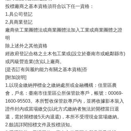
投標廠商之基本資格須符合以下任一資格：
1.具公司登記
2.具商業登記
廠商依工業團體法或商業團體法加入工業或商業團體之證
明
除上述外之其他資格
經政府登記合格之土木包工業或(設立於臺南市或毗鄰縣市)
或丙級營造業(含)以上廠商。
[是否訂有與履約能力有關之基本資格]否
[附加說明]
1.以現金繳納押標金之繳納處所或金融機構：佳里區農
會，戶名：臺南市佳里區公所保管款專戶，帳號：00069-
1600-95503。本所暫收保管款專戶內，並將收據影本裝入
證件封內或當場繳交(以此方式繳納者無法於開標當日退
還，需於開標後5天內退還)，本所不受理現金當場繳納。
2.餘請詳閱招標文件及投標須知。