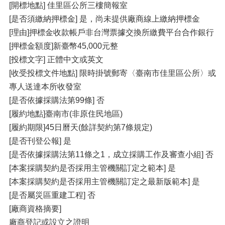
[開標地點] 佳里區公所三樓簡報室
[是否須繳納押標金] 是，尚未提供廠商線上繳納押標金
[理由]押標金收款帳戶非台灣票據交換所繳費平台合作銀行
[押標金額度]新臺幣45,000元整
[投標文字] 正體中文或英文
[收受投標文件地點] 限時掛號郵寄〈臺南市佳里區公所〉或
專人送達本所收發室
[是否依據採購法第99條] 否
[履約地點]臺南市(非原住民地區)
[履約期限]45日曆天(餘詳契約第7條規定)
[是否刊登公報] 是
[是否依據採購法第11條之1，成立採購工作及審查小組] 否
[本案採購契約是否採用主管機關訂定之範本] 是
[本案採購契約是否採用主管機關訂定之最新版範本] 是
[是否屬災區重建工程] 否
[廠商資格摘要]
廠商登記或設立之證明