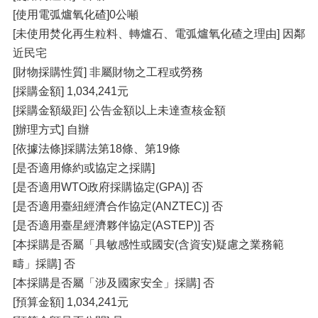
[使用電弧爐氧化碴]0公噸
[未使用焚化再生粒料、轉爐石、電弧爐氧化碴之理由] 因鄰
近民宅
[財物採購性質] 非屬財物之工程或勞務
[採購金額] 1,034,241元
[採購金額級距] 公告金額以上未達查核金額
[辦理方式] 自辦
[依據法條]採購法第18條、第19條
[是否適用條約或協定之採購]
[是否適用WTO政府採購協定(GPA)] 否
[是否適用臺紐經濟合作協定(ANZTEC)] 否
[是否適用臺星經濟夥伴協定(ASTEP)] 否
[本採購是否屬「具敏感性或國安(含資安)疑慮之業務範
疇」採購] 否
[本採購是否屬「涉及國家安全」採購] 否
[預算金額] 1,034,241元