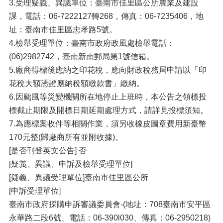
3.受理疑義、異議單位：臺南市佳里區公所農業及建設
課，電話：06-7222127轉268，傳真：06-7235406，地
址：臺南市佳里區忠孝路5號。
4.檢舉受理單位：臺南市政府政風處檢舉電話：
(06)2982742，臺南新南郵局第1號信箱。
5.廠商得標後應納之印花稅，應向財政稅務局申請以「印
花稅大額憑證應納稅額繳款書」繳納。
6.因颱風等災變機關所在地停止上班時，本公告之領標投
標截止期限及開標日期延期處理方式，請詳見投標須知。
7.為應標案收件等相關作業，須另收橡皮圖章費用新臺幣
170元整(歸廠商所有並附收據)。
[是否刊登英文公告] 否
[疑義、異議、申訴及檢舉受理單位]
[疑義、異議受理單位]臺南市佳里區公所
[申訴受理單位]
臺南市政府採購申訴審議委員會-(地址：708臺南市安平區
永華路二段6號、電話：06-390l030、傳真：06-2950218)