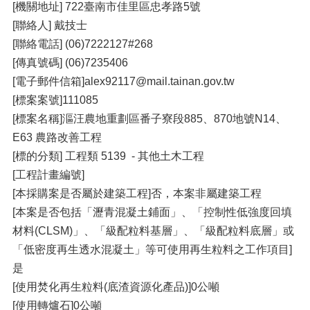
[機關地址] 722臺南市佳里區忠孝路5號
[聯絡人] 戴技士
[聯絡電話] (06)7222127#268
[傳真號碼] (06)7235406
[電子郵件信箱]alex92117@mail.tainan.gov.tw
[標案案號]111085
[標案名稱]漚汪農地重劃區番子寮段885、870地號N14、
E63 農路改善工程
[標的分類] 工程類 5139 - 其他土木工程
[工程計畫編號]
[本採購案是否屬於建築工程]否，本案非屬建築工程
[本案是否包括「瀝青混凝土鋪面」、「控制性低強度回填
材料(CLSM)」、「級配粒料基層」、「級配粒料底層」或
「低密度再生透水混凝土」等可使用再生粒料之工作項目]
是
[使用焚化再生粒料(底渣資源化產品)]0公噸
[使用轉爐石]0公噸