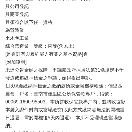
具公司登記
具商業登記
且須符合以下任一資格
為營造業
土木包工業
綜合營造業 等級：丙等(含以上)
[是否訂有與履約能力有關之基本資格]否
[附加說明]
未達公告金額之採購，爭議屬政府採購法第31條規定不予
發還或追繳押標金之爭議，始得提出申訴。
1.以現金繳納押標金之繳納處所或金融機構帳號：佳里區
農會，戶名：臺南市佳里區公所保管款專戶，帳號：
00069-1600-95503。本所暫收保管款專戶內，並將收據影
本裝入證件封內或當場繳交(以此方式繳納者無法於開標當
日退還，需於開標後5天內退還)，本所不受理現金當場繳
納。