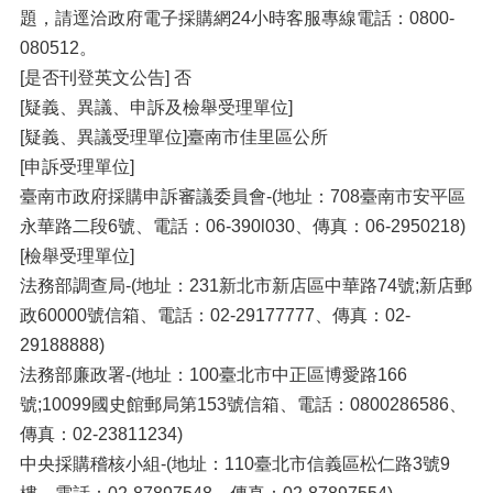
題，請逕洽政府電子採購網24小時客服專線電話：0800-
080512。
[是否刊登英文公告] 否
[疑義、異議、申訴及檢舉受理單位]
[疑義、異議受理單位]臺南市佳里區公所
[申訴受理單位]
臺南市政府採購申訴審議委員會-(地址：708臺南市安平區
永華路二段6號、電話：06-390l030、傳真：06-2950218)
[檢舉受理單位]
法務部調查局-(地址：231新北市新店區中華路74號;新店郵
政60000號信箱、電話：02-29177777、傳真：02-
29188888)
法務部廉政署-(地址：100臺北市中正區博愛路166
號;10099國史館郵局第153號信箱、電話：0800286586、
傳真：02-23811234)
中央採購稽核小組-(地址：110臺北市信義區松仁路3號9