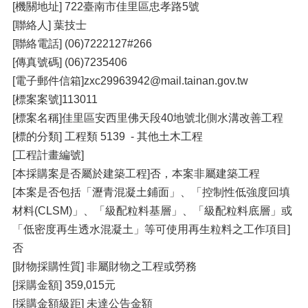
[機關地址] 722臺南市佳里區忠孝路5號
[聯絡人] 葉技士
[聯絡電話] (06)7222127#266
[傳真號碼] (06)7235406
[電子郵件信箱]zxc29963942@mail.tainan.gov.tw
[標案案號]113011
[標案名稱]佳里區安西里佛天段40地號北側水溝改善工程
[標的分類] 工程類 5139 - 其他土木工程
[工程計畫編號]
[本採購案是否屬於建築工程]否，本案非屬建築工程
[本案是否包括「瀝青混凝土鋪面」、「控制性低強度回填
材料(CLSM)」、「級配粒料基層」、「級配粒料底層」或
「低密度再生透水混凝土」等可使用再生粒料之工作項目]
否
[財物採購性質] 非屬財物之工程或勞務
[採購金額] 359,015元
[採購金額級距] 未達公告金額