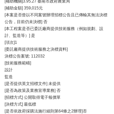
[補助機關]3.95.27 臺南市政府農業局
[補助金額] 359,015元
[本案是否曾以不同案號辦理招標公告且已傳輸其無法決標
公告，目前仍未決標] 否
[本工程案是否已委託廠商提供技術服務（例如規劃、設
計、監造等）] 是
[項次]1
[委託廠商提供技術服務之決標資料]
決標公告案號: 112032
[技術服務範疇]
設計
監造
[是否提供英文招標文件] 未提供
[是否為政策及業務宣導業務] 否
[招標方式] 公開取得電子報價單
[決標方式] 最低標
[是否依政府採購法施行細則第64條之2辦理]否