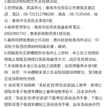
2.餘請詳閱招標文件及投標須知。
3.受理疑義、異議單位：臺南市佳里區公所農業及建設
課，電話：06-7222127轉266，傳真：06-7235406，地
址：臺南市佳里區忠孝路5號。
4.檢舉受理單位：臺南市政府政風處檢舉電話：
(06)2982742，臺南新南郵局第1號信箱。
5.廠商得標後應納之印花稅，應向財政稅務局申請以「印
花稅大額憑證應納稅額繳款書」繳納。
6.因颱風等災變機關所在地停止上班時，本公告之領標投
標截止期限及開標日期延期處理方式，請詳見投標須知。
7.本採購係未達公告金額之採購案，如投標廠商未達3家
時，依照「中央機關未達公告金額採購招標辦法」第3條規
定改採限制性招標。
8. 政府電子採購網「系統首頁\學習資源\線上教學」新增公
開取得電子報價單機制之廠商端教學影片，請多加利用，
或至「系統首頁\學習資源\下載專區\系統使用手冊」下載公
開取得電子報價單機制之系統使用手冊。如有系統操作問