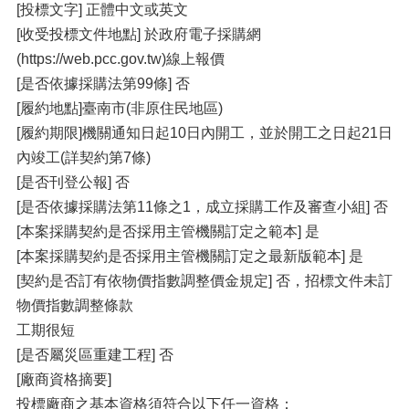
[投標文字] 正體中文或英文
[收受投標文件地點] 於政府電子採購網
(https://web.pcc.gov.tw)線上報價
[是否依據採購法第99條] 否
[履約地點]臺南市(非原住民地區)
[履約期限]機關通知日起10日內開工，並於開工之日起21日
內竣工(詳契約第7條)
[是否刊登公報] 否
[是否依據採購法第11條之1，成立採購工作及審查小組] 否
[本案採購契約是否採用主管機關訂定之範本] 是
[本案採購契約是否採用主管機關訂定之最新版範本] 是
[契約是否訂有依物價指數調整價金規定] 否，招標文件未訂
物價指數調整條款
工期很短
[是否屬災區重建工程] 否
[廠商資格摘要]
投標廠商之基本資格須符合以下任一資格：