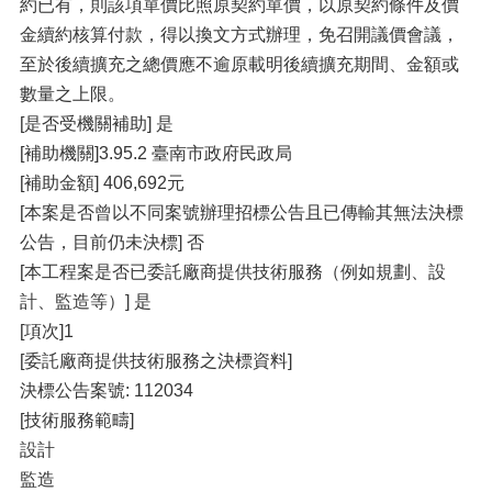
約已有，則該項單價比照原契約單價，以原契約條件及價
金續約核算付款，得以換文方式辦理，免召開議價會議，
至於後續擴充之總價應不逾原載明後續擴充期間、金額或
數量之上限。
[是否受機關補助] 是
[補助機關]3.95.2 臺南市政府民政局
[補助金額] 406,692元
[本案是否曾以不同案號辦理招標公告且已傳輸其無法決標
公告，目前仍未決標] 否
[本工程案是否已委託廠商提供技術服務（例如規劃、設
計、監造等）] 是
[項次]1
[委託廠商提供技術服務之決標資料]
決標公告案號: 112034
[技術服務範疇]
設計
監造