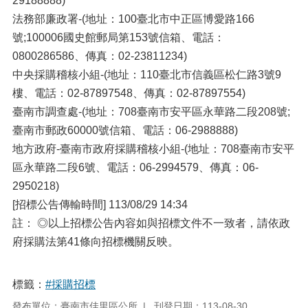
29188888)
法務部廉政署-(地址：100臺北市中正區博愛路166
號;100006國史館郵局第153號信箱、電話：
0800286586、傳真：02-23811234)
中央採購稽核小組-(地址：110臺北市信義區松仁路3號9
樓、電話：02-87897548、傳真：02-87897554)
臺南市調查處-(地址：708臺南市安平區永華路二段208號;
臺南市郵政60000號信箱、電話：06-2988888)
地方政府-臺南市政府採購稽核小組-(地址：708臺南市安平
區永華路二段6號、電話：06-2994579、傳真：06-
2950218)
[招標公告傳輸時間] 113/08/29 14:34
註： ◎以上招標公告內容如與招標文件不一致者，請依政
府採購法第41條向招標機關反映。
標籤：
#採購招標
發布單位：臺南市佳里區公所
刊登日期：113-08-30