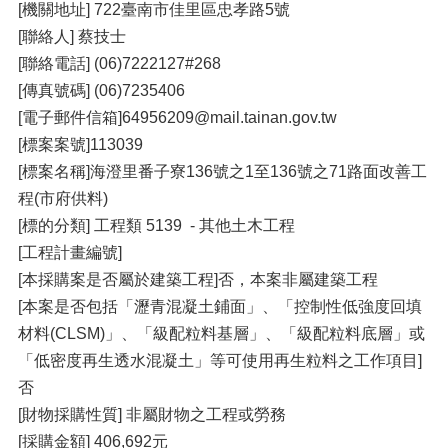
[機關地址] 722臺南市佳里區忠孝路5號
[聯絡人] 蔡技士
[聯絡電話] (06)7222127#268
[傳真號碼] (06)7235406
[電子郵件信箱]64956209@mail.tainan.gov.tw
[標案案號]113039
[標案名稱]海澄里番子寮136號之1至136號之71路面改善工
程(市府供料)
[標的分類] 工程類 5139 - 其他土木工程
[工程計畫編號]
[本採購案是否屬於建築工程]否，本案非屬建築工程
[本案是否包括「瀝青混凝土鋪面」、「控制性低強度回填
材料(CLSM)」、「級配粒料基層」、「級配粒料底層」或
「低密度再生透水混凝土」等可使用再生粒料之工作項目]
否
[財物採購性質] 非屬財物之工程或勞務
[採購金額] 406,692元