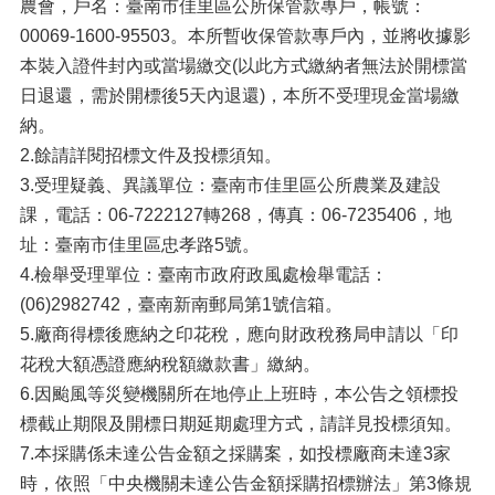
農會，戶名：臺南市佳里區公所保管款專戶，帳號：
00069-1600-95503。本所暫收保管款專戶內，並將收據影
本裝入證件封內或當場繳交(以此方式繳納者無法於開標當
日退還，需於開標後5天內退還)，本所不受理現金當場繳
納。
2.餘請詳閱招標文件及投標須知。
3.受理疑義、異議單位：臺南市佳里區公所農業及建設
課，電話：06-7222127轉268，傳真：06-7235406，地
址：臺南市佳里區忠孝路5號。
4.檢舉受理單位：臺南市政府政風處檢舉電話：
(06)2982742，臺南新南郵局第1號信箱。
5.廠商得標後應納之印花稅，應向財政稅務局申請以「印
花稅大額憑證應納稅額繳款書」繳納。
6.因颱風等災變機關所在地停止上班時，本公告之領標投
標截止期限及開標日期延期處理方式，請詳見投標須知。
7.本採購係未達公告金額之採購案，如投標廠商未達3家
時，依照「中央機關未達公告金額採購招標辦法」第3條規