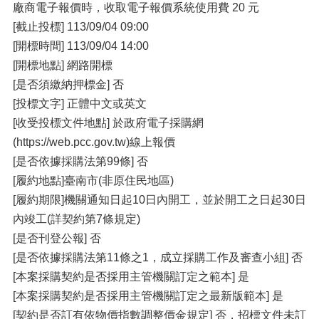
廠商電子報價時，收取電子報價系統使用費 20 元
[截止投標] 113/09/04 09:00
[開標時間] 113/09/04 14:00
[開標地點] 網路開標
[是否須繳納押標金] 否
[投標文字] 正體中文或英文
[收受投標文件地點] 於政府電子採購網
(https://web.pcc.gov.tw)線上報價
[是否依據採購法第99條] 否
[履約地點]臺南市(非原住民地區)
[履約期限]機關通知日起10日內開工，並於開工之日起30日
內竣工(詳契約第7條規定)
[是否刊登公報] 否
[是否依據採購法第11條之1，成立採購工作及審查小組] 否
[本案採購契約是否採用主管機關訂定之範本] 是
[本案採購契約是否採用主管機關訂定之最新版範本] 是
[契約是否訂有依物價指數調整價金規定] 否，招標文件未訂